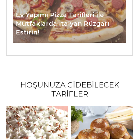
Ev Yapımı Pizza Tarifleri ile
Mutfaklarda İtalyan Rüzgarı
Estirin!
HOŞUNUZA GİDEBİLECEK
TARİFLER