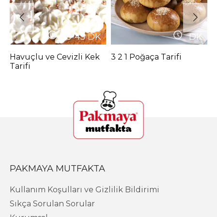
35-45
DK
DK
Havuçlu ve Cevizli Kek
3 2 1 Poğaça Tarifi
F
Tarifi
M
PAKMAYA MUTFAKTA
Kullanım Koşulları ve Gizlilik Bildirimi
Sıkça Sorulan Sorular