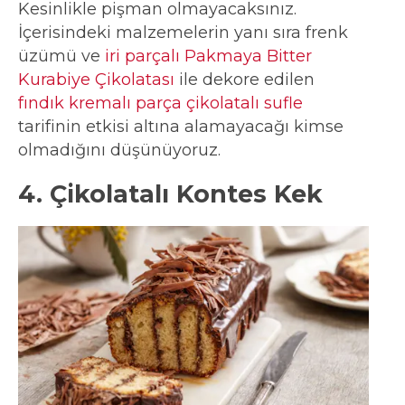
Kesinlikle pişman olmayacaksınız.
İçerisindeki malzemelerin yanı sıra frenk
üzümü ve
iri parçalı Pakmaya Bitter
Kurabiye Çikolatası
ile dekore edilen
fındık kremalı parça çikolatalı sufle
tarifinin etkisi altına alamayacağı kimse
olmadığını düşünüyoruz.
4. Çikolatalı Kontes Kek