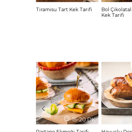
Tiramisu Tart Kek Tarifi
Bol Çikolatal
Kek Tarifi
15-20
DK
Pastane Ekmeği Tarifi
Havuçlu Der