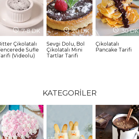
7-8
DK
20
DK
30
DK
itter Çikolatalı
Sevgi Dolu, Bol
Çikolatalı
Tencerede Sufle
Çikolatalı Mini
Pancake Tarifi
arifi (Videolu)
Tartlar Tarifi
KATEGORİLER