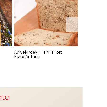
0
DK
Ay Çekirdekli Tahıllı Tost
Zeytinli Sarım
Ekmeği Tarifi
Tarifi