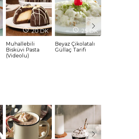
20
DK
25
DK
20-25
Muhallebili
Beyaz Çikolatalı
Çikolatalı Çör
Bisküvi Pasta
Güllaç Tarifi
Tarifi
(Videolu)