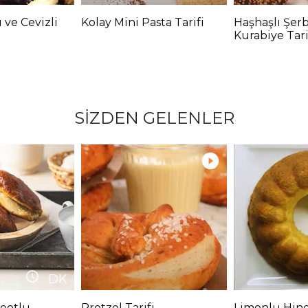
ı ve Cevizli
Kolay Mini Pasta Tarifi
Haşhaşlı Şerb
Kurabiye Tari
SİZDEN GELENLER
DK
eotlu
Pretzel Tarifi
Limonlu Hind