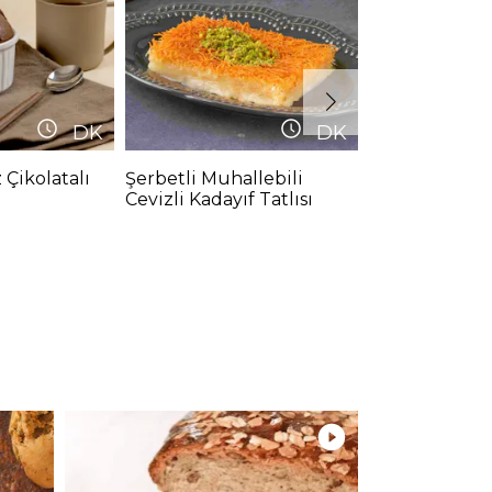
DK
DK
 Çikolatalı
Şerbetli Muhallebili
Bitter Çikolat
Cevizli Kadayıf Tatlısı
Tarifi