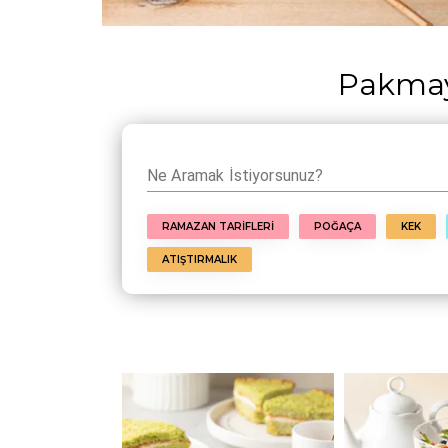
Pakmaya
Ne Aramak İstiyorsunuz?
RAMAZAN TARİFLERİ
POĞAÇA
KEK
ATIŞTIRMALIK