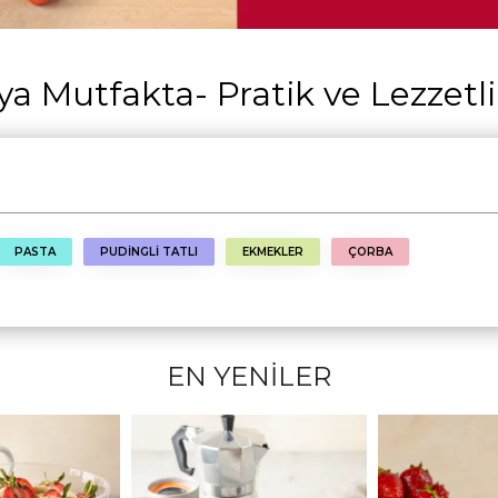
 Mutfakta- Pratik ve Lezzetli 
PASTA
PUDİNGLİ TATLI
EKMEKLER
ÇORBA
EN YENİLER