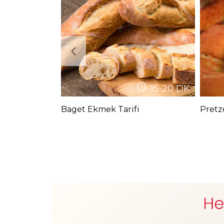
15-20
DK
Baget Ekmek Tarifi
Pretze