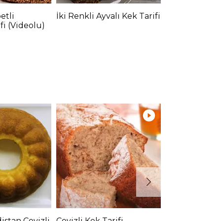
etli
İki Renkli Ayvalı Kek Tarifi
Fıstıklı Kek Ta
fi (Videolu)
istan Cevizli
Cevizli Kek Tarifi
Zeytinli Leop