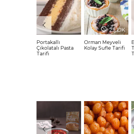
25
DK
Portakallı
Orman Meyveli
B
Çikolatalı Pasta
Kolay Sufle Tarifi
Tarifi
T