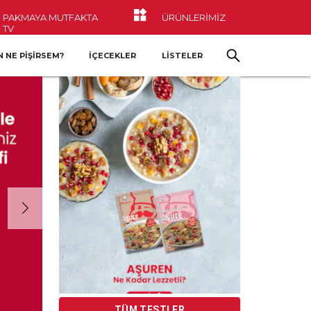
PAKMAYA MUTFAKTA
ÜRÜNLERİMİZ
TV
 NE PIŞIRSEM?
İÇECEKLER
LİSTELER
TÜM TESTLER