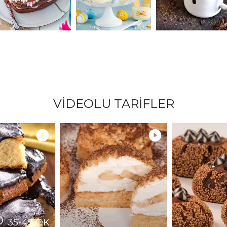
VİDEOLU TARİFLER
35-45
DK