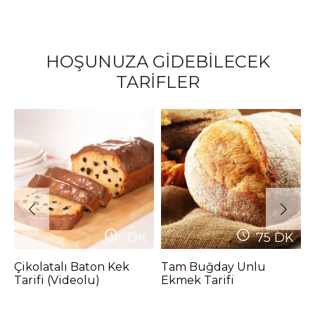
HOŞUNUZA GİDEBİLECEK
TARİFLER
DK
75
DK
Çikolatalı Baton Kek
Tam Buğday Unlu
Z
Tarifi (Videolu)
Ekmek Tarifi
T