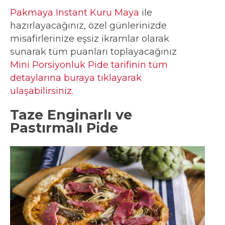
Pakmaya Instant Kuru Maya
ile
hazırlayacağınız, özel günlerinizde
misafirlerinize eşsiz ikramlar olarak
sunarak tüm puanları toplayacağınız
Mini Porsiyonluk Pide tarifinin tüm
detaylarına buraya tıklayarak
ulaşabilirsiniz.
Taze Enginarlı ve
Pastırmalı Pide