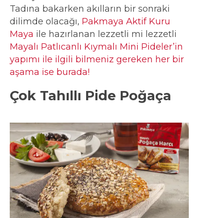
Tadına bakarken akılların bir sonraki
dilimde olacağı,
Pakmaya Aktif Kuru
Maya
ile hazırlanan lezzetli mi lezzetli
Mayalı Patlıcanlı Kıymalı Mini Pideler’in
yapımı ile ilgili bilmeniz gereken her bir
aşama ise burada!
Çok Tahıllı Pide Poğaça