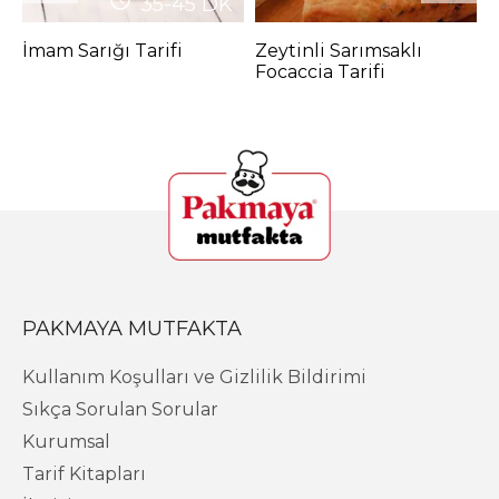
35-45
DK
İmam Sarığı Tarifi
Zeytinli Sarımsaklı
Ş
Focaccia Tarifi
S
K
PAKMAYA MUTFAKTA
Kullanım Koşulları ve Gizlilik Bildirimi
Sıkça Sorulan Sorular
Kurumsal
Tarif Kitapları