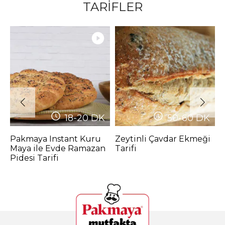
TARİFLER
18-20
DK
50-60
DK
Pakmaya Instant Kuru
Zeytinli Çavdar Ekmeği
K
Maya ile Evde Ramazan
Tarifi
Pidesi Tarifi