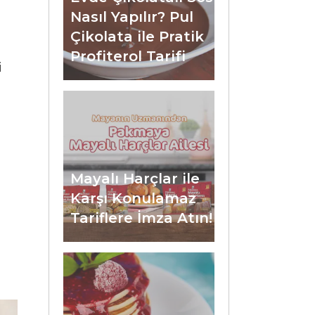
Nasıl Yapılır? Pul
Çikolata ile Pratik
Profiterol Tarifi
i
Mayalı Harçlar ile
Karşı Konulamaz
Tariflere İmza Atın!