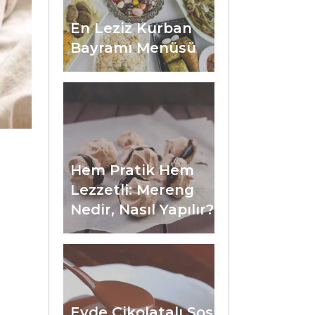
En Leziz Kurban
Bayramı Menüsü
Hem Pratik Hem
Lezzetli: Mereng
Nedir, Nasıl Yapılır?
Evde Çikolatalı Sos