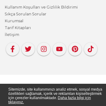
Kullanım Koşulları ve Gizlilik Bildirimi
Sıkça Sorulan Sorular
Kurumsal
Tarif Kitapları
İletişim
Copyright PAKMAYA - Pakmaya Mutfakta
Sitemizde, site kullanımınızı analiz etmek, sosyal medya
özellikleri sağlamak, içerik ve reklamları kişiselleştirmek
için çerezler kullanılmaktadır.
Daha fazla bilgi için
Pakmaya Mutfakta, Pakmaya’nın resmi tarif
tıklayınız.
sitesidir.