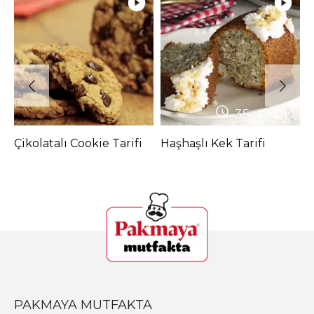
35-45
DK
Çikolatalı Cookie Tarifi
Haşhaşlı Kek Tarifi
Ç
T
PAKMAYA MUTFAKTA