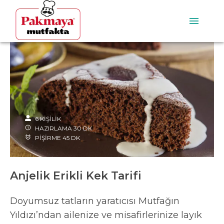
6
KİŞİLİK
HAZIRLAMA
30
DK
PİŞİRME
45
DK
Anjelik Erikli Kek Tarifi
Doyumsuz tatların yaratıcısı Mutfağın
Yıldızı’ndan ailenize ve misafirlerinize layık