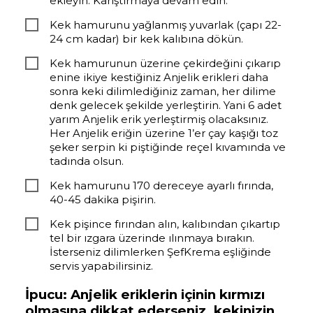
ekleyin. Karıştırmaya devam edin.
Kek hamurunu yağlanmış yuvarlak (çapı 22-
24 cm kadar) bir kek kalıbına dökün.
Kek hamurunun üzerine çekirdeğini çıkarıp
enine ikiye kestiğiniz Anjelik erikleri daha
sonra keki dilimlediğiniz zaman, her dilime
denk gelecek şekilde yerleştirin. Yani 6 adet
yarım Anjelik erik yerleştirmiş olacaksınız.
Her Anjelik eriğin üzerine 1’er çay kaşığı toz
şeker serpin ki piştiğinde reçel kıvamında ve
tadında olsun.
Kek hamurunu 170 dereceye ayarlı fırında,
40-45 dakika pişirin.
Kek pişince fırından alın, kalıbından çıkartıp
tel bir ızgara üzerinde ılınmaya bırakın.
İsterseniz dilimlerken ŞefKrema eşliğinde
servis yapabilirsiniz.
İpucu: Anjelik eriklerin içinin kırmızı
olmasına dikkat ederseniz, kekinizin