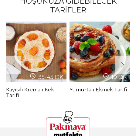
HOŞUNUZA GİDEBİLECEK
TARİFLER
35-45
DK
10
DK
Kayısılı Kremalı Kek
Yumurtalı Ekmek Tarifi
C
Tarifi