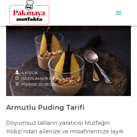
4
KİŞİLİK
HAZIRLAMA
15
DK
PİŞİRME
20-25
DK
Armutlu Puding Tarifi
Doyumsuz tatların yaratıcısı Mutfağın
Yıldızı’ndan ailenize ve misafirlerinize layık