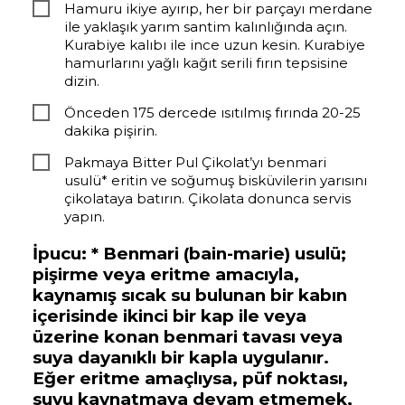
Hamuru ikiye ayırıp, her bir parçayı merdane
ile yaklaşık yarım santim kalınlığında açın.
Kurabiye kalıbı ile ince uzun kesin. Kurabiye
hamurlarını yağlı kağıt serili fırın tepsisine
dizin.
Önceden 175 dercede ısıtılmış fırında 20-25
dakika pişirin.
Pakmaya Bitter Pul Çikolat’yı benmari
usulü* eritin ve soğumuş bisküvilerin yarısını
çikolataya batırın. Çikolata donunca servis
yapın.
İpucu: * Benmari (bain-marie) usulü;
pişirme veya eritme amacıyla,
kaynamış sıcak su bulunan bir kabın
içerisinde ikinci bir kap ile veya
üzerine konan benmari tavası veya
suya dayanıklı bir kapla uygulanır.
Eğer eritme amaçlıysa, püf noktası,
suyu kaynatmaya devam etmemek,