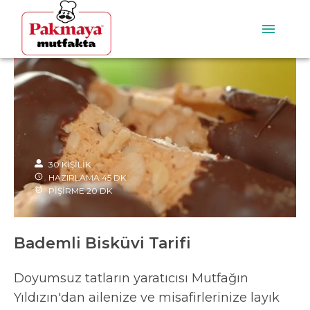
30
KİŞİLİK
HAZIRLAMA
45
DK
PİŞİRME
20
DK
Bademli Bisküvi Tarifi
Doyumsuz tatların yaratıcısı Mutfağın
Yıldızın'dan ailenize ve misafirlerinize layık