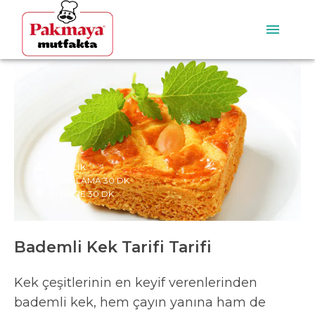
6
KİŞİLİK
HAZIRLAMA
30
DK
PİŞİRME
30
DK
Bademli Kek Tarifi Tarifi
Kek çeşitlerinin en keyif verenlerinden
bademli kek, hem çayın yanına ham de