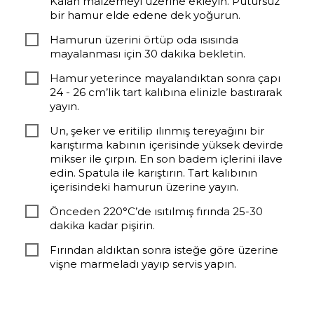
Kalan malzemeyi üzerine ekleyin. Pütürsüz
bir hamur elde edene dek yoğurun.
Hamurun üzerini örtüp oda ısısında
mayalanması için 30 dakika bekletin.
Hamur yeterince mayalandıktan sonra çapı
24 - 26 cm’lik tart kalıbına elinizle bastırarak
yayın.
Un, şeker ve eritilip ılınmış tereyağını bir
karıştırma kabının içerisinde yüksek devirde
mikser ile çırpın. En son badem içlerini ilave
edin. Spatula ile karıştırın. Tart kalıbının
içerisindeki hamurun üzerine yayın.
Önceden 220°C’de ısıtılmış fırında 25-30
dakika kadar pişirin.
Fırından aldıktan sonra isteğe göre üzerine
vişne marmeladı yayıp servis yapın.