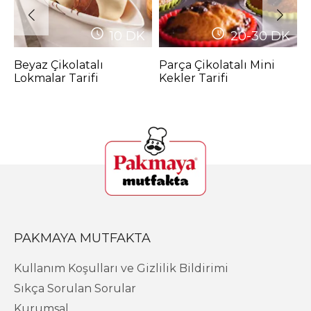
10
DK
20-30
DK
Beyaz Çikolatalı
Parça Çikolatalı Mini
Z
Lokmalar Tarifi
Kekler Tarifi
T
PAKMAYA MUTFAKTA
Kullanım Koşulları ve Gizlilik Bildirimi
Sıkça Sorulan Sorular
Kurumsal