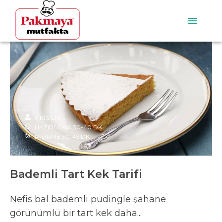
6
KİŞİLİK
HAZIRLAMA
30-40
DK
PİŞİRME
30-45
DK
Bademli Tart Kek Tarifi
Nefis bal bademli pudingle şahane
görünümlü bir tart kek daha...