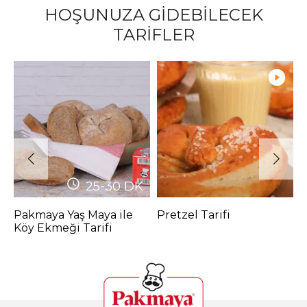
HOŞUNUZA GİDEBİLECEK
TARİFLER
25-30
DK
Pakmaya Yaş Maya ile
Pretzel Tarifi
P
Köy Ekmeği Tarifi