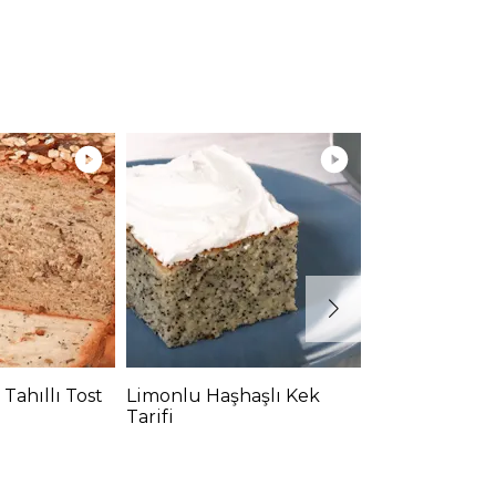
 Tahıllı Tost
Limonlu Haşhaşlı Kek
Glütensiz Be
i
Tarifi
Tarifi