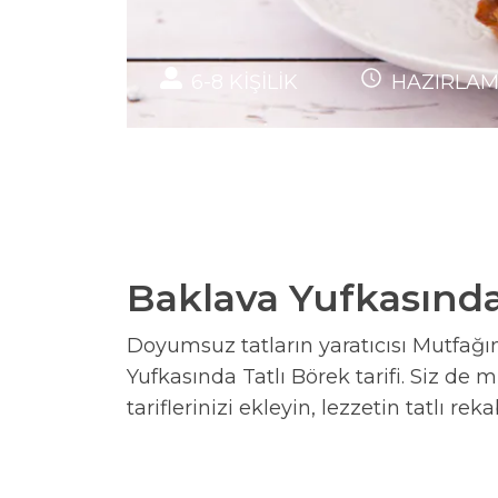
6-8
KİŞİLİK
HAZIRLA
Baklava Yufkasında 
Doyumsuz tatların yaratıcısı Mutfağın 
Yufkasında Tatlı Börek tarifi. Siz de 
tariflerinizi ekleyin, lezzetin tatlı rek