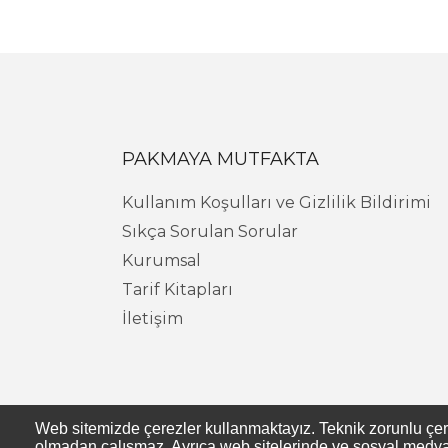
PAKMAYA MUTFAKTA
Kullanım Koşulları ve Gizlilik Bildirimi
Sıkça Sorulan Sorular
Kurumsal
Tarif Kitapları
İletişim
Web sitemizde çerezler kullanmaktayız. Teknik zorunlu çerezl
olmadan çalışmaz. Ayrıca web sitelerinde ve sosyal medya s