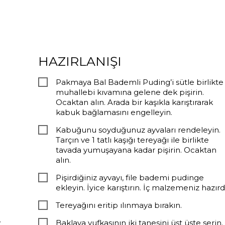
HAZIRLANIŞI
Pakmaya Bal Bademli Puding’i sütle birlikte
muhallebi kıvamına gelene dek pişirin.
Ocaktan alın. Arada bir kaşıkla karıştırarak
kabuk bağlamasını engelleyin.
Kabuğunu soyduğunuz ayvaları rendeleyin.
Tarçın ve 1 tatlı kaşığı tereyağı ile birlikte
tavada yumuşayana kadar pişirin. Ocaktan
alın.
Pişirdiğiniz ayvayı, file bademi pudinge
ekleyin. İyice karıştırın. İç malzemeniz hazırdı
Tereyağını eritip ılınmaya bırakın.
y
Baklava yufkasının iki tanesini üst üste serin.