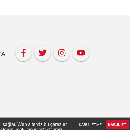
TA
nı sağlar. Web sitemiz bu çerezler
KABUL ETME
KABUL ET
terebilmek için iş ortaklarımız