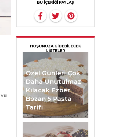
BU İÇERİĞİ PAYLAŞ
HOŞUNUZA GİDEBİLECEK
LİSTELER
Özel Günleri Çok
Daha Unutulmaz
Kılacak Ezber
ava
Bozan 5 Pasta
Tarifi