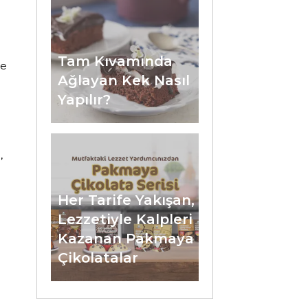
Tam Kıvamında
de
Ağlayan Kek Nasıl
Yapılır?
,
Her Tarife Yakışan,
Lezzetiyle Kalpleri
Kazanan Pakmaya
Çikolatalar