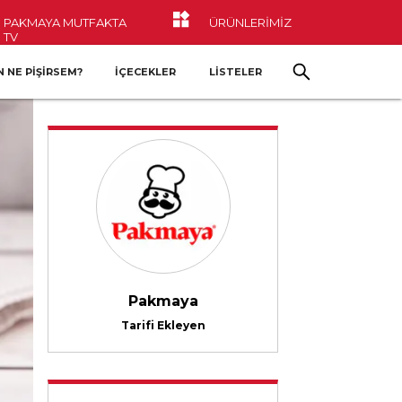
PAKMAYA MUTFAKTA
ÜRÜNLERİMİZ
TV
 NE PIŞIRSEM?
İÇECEKLER
LİSTELER
Pakmaya
Tarifi Ekleyen