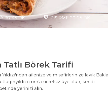
MA
30-45
DK
PİŞİRME
20-25
DK
Tatlı Börek Tarifi
Yıldızı'ndan ailenize ve misafirlerinize layık Bakl
mutfaginyildizi.com'a ücretsiz üye olun, kendi
abetinde yerinizi alın.