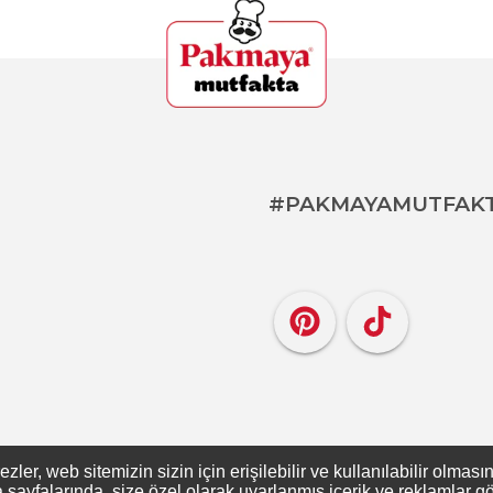
#PAKMAYAMUTFAK
er, web sitemizin sizin için erişilebilir ve kullanılabilir olması
ayfalarında, size özel olarak uyarlanmış içerik ve reklamlar gös