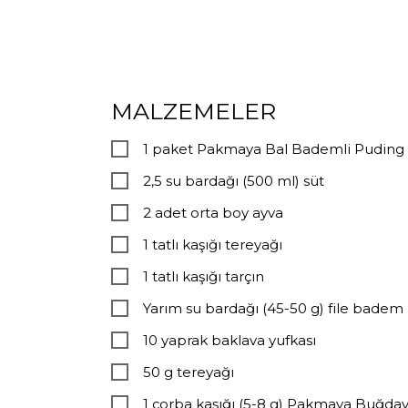
MALZEMELER
1 paket Pakmaya Bal Bademli Puding
2,5 su bardağı (500 ml) süt
2 adet orta boy ayva
1 tatlı kaşığı tereyağı
1 tatlı kaşığı tarçın
Yarım su bardağı (45-50 g) file badem
10 yaprak baklava yufkası
50 g tereyağı
1 çorba kaşığı (5-8 g) Pakmaya Buğda