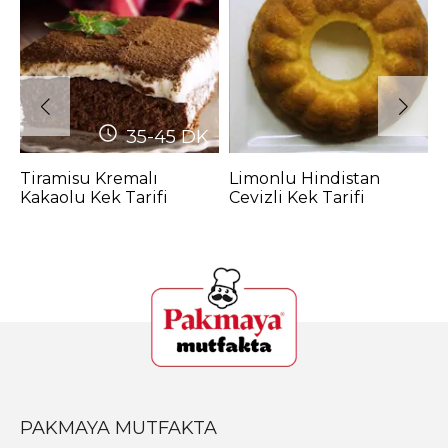
35-45
DK
Tiramisu Kremalı
Limonlu Hindistan
M
Kakaolu Kek Tarifi
Cevizli Kek Tarifi
P
PAKMAYA MUTFAKTA