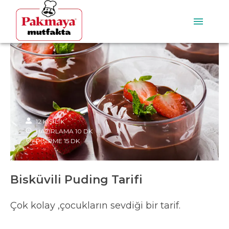
12
KİŞİLİK
HAZIRLAMA
10
DK
PİŞİRME
15
DK
Bisküvili Puding Tarifi
Çok kolay ,çocukların sevdiği bir tarif.