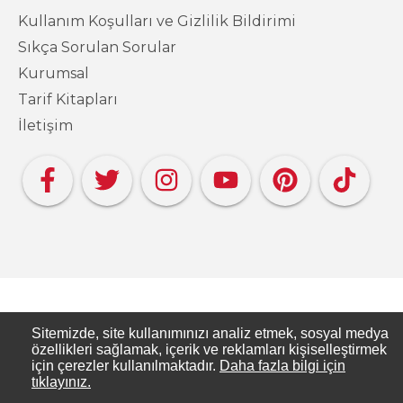
Kullanım Koşulları ve Gizlilik Bildirimi
Sıkça Sorulan Sorular
Kurumsal
Tarif Kitapları
İletişim
Copyright PAKMAYA - Pakmaya Mutfakta
Sitemizde, site kullanımınızı analiz etmek, sosyal medya
özellikleri sağlamak, içerik ve reklamları kişiselleştirmek
için çerezler kullanılmaktadır.
Daha fazla bilgi için
Pakmaya Mutfakta, Pakmaya’nın resmi tarif
tıklayınız.
sitesidir.