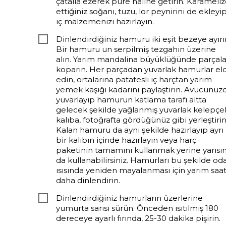
çatalla ezerek püre haline getirin. Karameliz
ettiğiniz soğanı, tuzu, lor peynirini de ekleyi
iç malzemenizi hazırlayın.
Dinlendirdiğiniz hamuru iki eşit bezeye ayırı
Bir hamuru un serpilmiş tezgahın üzerine
alın. Yarım mandalina büyüklüğünde parçala
koparın. Her parçadan yuvarlak hamurlar el
edin, ortalarına patatesli iç harçtan yarım
yemek kaşığı kadarını paylaştırın. Avucunuz
yuvarlayıp hamurun katlama tarafı altta
gelecek şekilde yağlanmış yuvarlak kelepçel
kalıba, fotoğrafta gördüğünüz gibi yerleştirin
Kalan hamuru da aynı şekilde hazırlayıp ayrı
bir kalıbın içinde hazırlayın veya harç
paketinin tamamını kullanmak yerine yarısın
da kullanabilirsiniz. Hamurları bu şekilde od
ısısında yeniden mayalanması için yarım saa
daha dinlendirin.
Dinlendirdiğiniz hamurların üzerlerine
yumurta sarısı sürün. Önceden ısıtılmış 180
dereceye ayarlı fırında, 25-30 dakika pişirin.