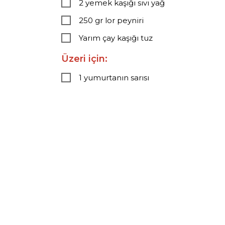
2 yemek kaşığı sıvı yağ
250 gr lor peyniri
Yarım çay kaşığı tuz
Üzeri için:
1 yumurtanın sarısı