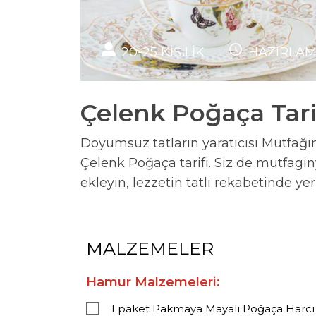
20-25
KİŞİLİK
HAZIRLA
Çelenk Poğaça Tari
Doyumsuz tatların yaratıcısı Mutfağın 
Çelenk Poğaça tarifi. Siz de mutfaginy
ekleyin, lezzetin tatlı rekabetinde yeri
MALZEMELER
Hamur Malzemeleri:
1 paket Pakmaya Mayalı Poğaça Harcı