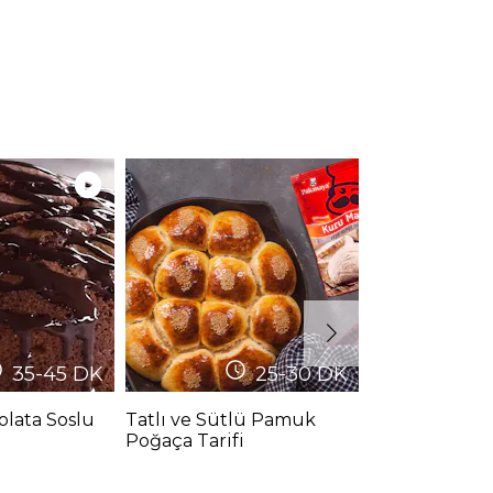
35-45
DK
25-30
DK
olata Soslu
Tatlı ve Sütlü Pamuk
Çok Pratik Po
Poğaça Tarifi