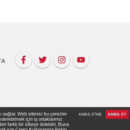
TA
nı sağlar. Web sitemiz bu çerezler
KABUL ETME
KABUL ET
terebilmek için iş ortaklarımız
 farklı bir ülkeye iletebilir. Buna
mak için
Çerez Kullanımına İlişkin