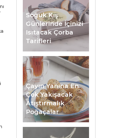
nı
r
Soğuk Kış
Günlerinde İçinizi
ka
Isıtacak Çorba
Tarifleri
i
Çayın Yanına En
Çok Yakışacak
Atıştırmalık
Poğaçalar
n