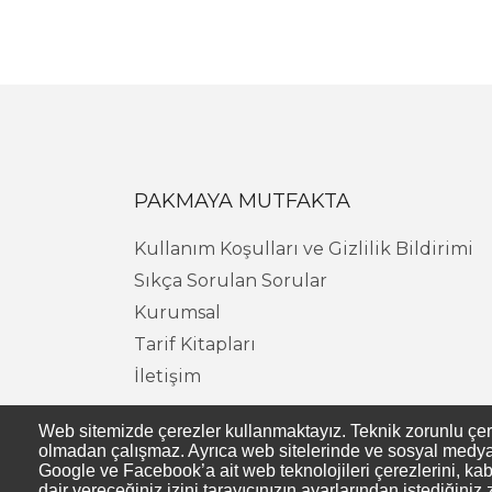
PAKMAYA MUTFAKTA
Kullanım Koşulları ve Gizlilik Bildirimi
Sıkça Sorulan Sorular
Kurumsal
Tarif Kitapları
İletişim
Web sitemizde çerezler kullanmaktayız. Teknik zorunlu çerezl
olmadan çalışmaz. Ayrıca web sitelerinde ve sosyal medya s
Google ve Facebook’a ait web teknolojileri çerezlerini, kab
dair vereceğiniz izini tarayıcınızın ayarlarından istediğiniz 