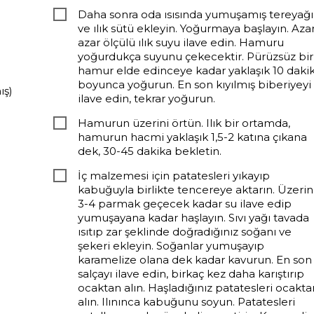
Daha sonra oda ısısında yumuşamış tereyağı
ve ılık sütü ekleyin. Yoğurmaya başlayın. Aza
azar ölçülü ılık suyu ilave edin. Hamuru
yoğurdukça suyunu çekecektir. Pürüzsüz bir
hamur elde edinceye kadar yaklaşık 10 daki
boyunca yoğurun. En son kıyılmış biberiyeyi
ış)
ilave edin, tekrar yoğurun.
Hamurun üzerini örtün. Ilık bir ortamda,
hamurun hacmi yaklaşık 1,5-2 katına çıkana
dek, 30-45 dakika bekletin.
İç malzemesi için patatesleri yıkayıp
kabuğuyla birlikte tencereye aktarın. Üzerin
3-4 parmak geçecek kadar su ilave edip
yumuşayana kadar haşlayın. Sıvı yağı tavada
ısıtıp zar şeklinde doğradığınız soğanı ve
şekeri ekleyin. Soğanlar yumuşayıp
karamelize olana dek kadar kavurun. En son
salçayı ilave edin, birkaç kez daha karıştırıp
ocaktan alın. Haşladığınız patatesleri ocakta
alın. Ilınınca kabuğunu soyun. Patatesleri