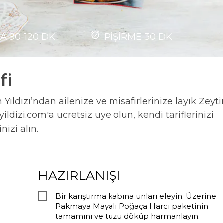
MA
90-120
DK
PİŞİRME
30
DK
fi
Yıldızı’ndan ailenize ve misafirlerinize layık Zeyti
ildizi.com'a ücretsiz üye olun, kendi tariflerinizi
nizi alın.
HAZIRLANIŞI
Bir karıştırma kabına unları eleyin. Üzerine
Pakmaya Mayalı Poğaça Harcı paketinin
tamamını ve tuzu döküp harmanlayın.