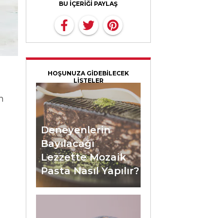
BU İÇERİĞİ PAYLAŞ
HOŞUNUZA GİDEBİLECEK
LİSTELER
n
Deneyenlerin
Bayılacağı
Lezzette Mozaik
Pasta Nasıl Yapılır?