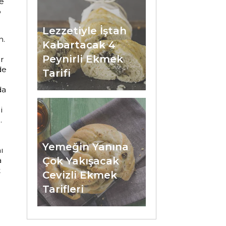
e
p
Lezzetiyle İştah
n.
Kabartacak 4
Peynirli Ekmek
r
de
Tarifi
da
i
.
Yemeğin Yanına
ı
Çok Yakışacak
a
t
Cevizli Ekmek
Tarifleri