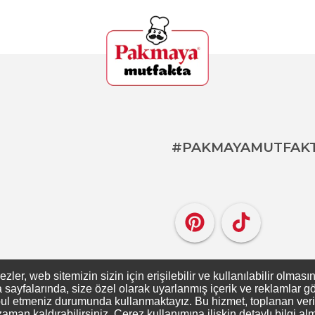
#PAKMAYAMUTFAK
er, web sitemizin sizin için erişilebilir ve kullanılabilir olması
ayfalarında, size özel olarak uyarlanmış içerik ve reklamlar gös
ul etmeniz durumunda kullanmaktayız. Bu hizmet, toplanan verileri
zaman kaldırabilirsiniz. Çerez kullanımına ilişkin detaylı bilgi al