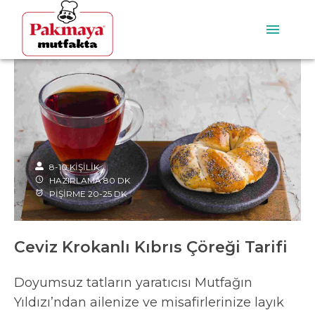
8-10
KİŞİLİK
HAZIRLAMA
80
DK
PİŞİRME
20-25
DK
Ceviz Krokanlı Kıbrıs Çöreği Tarifi
Doyumsuz tatların yaratıcısı Mutfağın
Yıldızı’ndan ailenize ve misafirlerinize layık