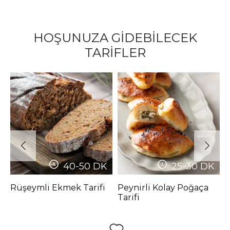
HOŞUNUZA GİDEBİLECEK
TARİFLER
40-50
DK
25-30
DK
Rüşeymli Ekmek Tarifi
Peynirli Kolay Poğaça
S
Tarifi