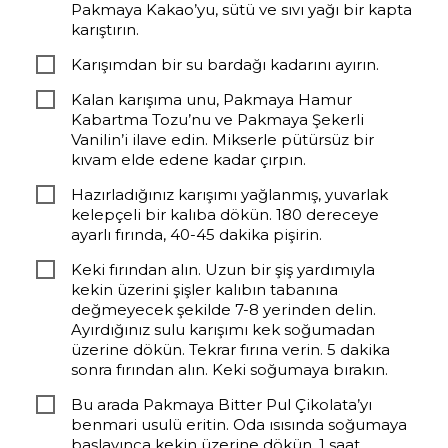
Pakmaya Kakao’yu, sütü ve sıvı yağı bir kapta
karıştırın.
Karışımdan bir su bardağı kadarını ayırın.
Kalan karışıma unu, Pakmaya Hamur
Kabartma Tozu’nu ve Pakmaya Şekerli
Vanilin’i ilave edin. Mikserle pütürsüz bir
kıvam elde edene kadar çırpın.
Hazırladığınız karışımı yağlanmış, yuvarlak
kelepçeli bir kalıba dökün. 180 dereceye
ayarlı fırında, 40-45 dakika pişirin.
Keki fırından alın. Uzun bir şiş yardımıyla
kekin üzerini şişler kalıbın tabanına
değmeyecek şekilde 7-8 yerinden delin.
Ayırdığınız sulu karışımı kek soğumadan
üzerine dökün. Tekrar fırına verin. 5 dakika
sonra fırından alın. Keki soğumaya bırakın.
Bu arada Pakmaya Bitter Pul Çikolata’yı
benmari usulü eritin. Oda ısısında soğumaya
başlayınca kekin üzerine dökün. 1 saat