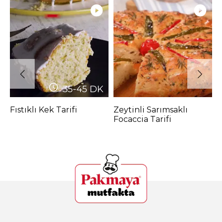
35-45
DK
Fıstıklı Kek Tarifi
Zeytinli Sarımsaklı
P
Focaccia Tarifi
P