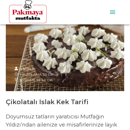
6
KİŞİLİK
HAZIRLAMA
30
DK
PİŞİRME
35-40
DK
Çikolatalı Islak Kek Tarifi
Doyumsuz tatların yaratıcısı Mutfağın
Yıldızı’ndan ailenize ve misafirlerinize layık