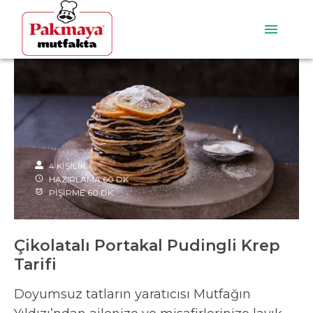
4
KİŞİLİK
HAZIRLAMA
60
DK
PİŞİRME
60
DK
Çikolatalı Portakal Pudingli Krep
Tarifi
Doyumsuz tatların yaratıcısı Mutfağın