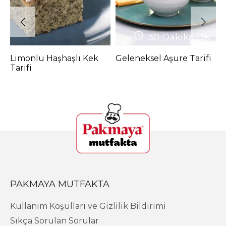
30 Dakika
DK
Limonlu Haşhaşlı Kek
Geleneksel Aşure Tarifi
Ş
Tarifi
(
P
PAKMAYA MUTFAKTA
Kullanım Koşulları ve Gizlilik Bildirimi
Sıkça Sorulan Sorular