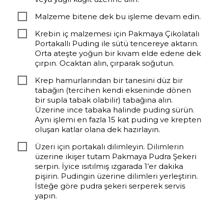
Malzeme bitene dek bu işleme devam edin.
Krebin iç malzemesi için Pakmaya Çikolatalı
Portakallı Puding ile sütü tencereye aktarın.
Orta ateşte yoğun bir kıvam elde edene dek
çırpın. Ocaktan alın, çırparak soğutun.
Krep hamurlarından bir tanesini düz bir
tabağın (tercihen kendi ekseninde dönen
bir supla tabak olabilir) tabağına alın.
Üzerine ince tabaka halinde puding sürün.
Aynı işlemi en fazla 15 kat puding ve krepten
oluşan katlar olana dek hazırlayın.
Üzeri için portakalı dilimleyin. Dilimlerin
üzerine ikişer tutam Pakmaya Pudra Şekeri
serpin. İyice ısıtılmış ızgarada 1’er dakika
pişirin. Pudingin üzerine dilimleri yerleştirin.
İsteğe göre pudra şekeri serperek servis
yapın.