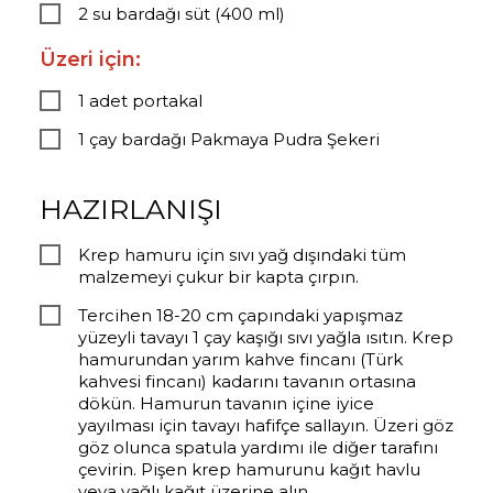
2 su bardağı süt (400 ml)
Üzeri için:
1 adet portakal
1 çay bardağı Pakmaya Pudra Şekeri
HAZIRLANIŞI
Krep hamuru için sıvı yağ dışındaki tüm
malzemeyi çukur bir kapta çırpın.
Tercihen 18-20 cm çapındaki yapışmaz
yüzeyli tavayı 1 çay kaşığı sıvı yağla ısıtın. Krep
hamurundan yarım kahve fincanı (Türk
kahvesi fincanı) kadarını tavanın ortasına
dökün. Hamurun tavanın içine iyice
yayılması için tavayı hafifçe sallayın. Üzeri göz
göz olunca spatula yardımı ile diğer tarafını
çevirin. Pişen krep hamurunu kağıt havlu
veya yağlı kağıt üzerine alın.