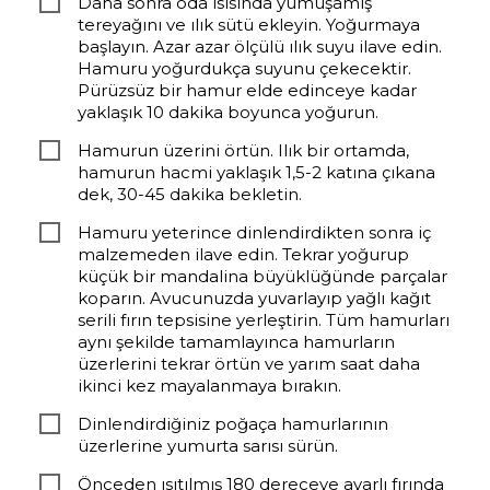
Daha sonra oda ısısında yumuşamış
tereyağını ve ılık sütü ekleyin. Yoğurmaya
başlayın. Azar azar ölçülü ılık suyu ilave edin.
Hamuru yoğurdukça suyunu çekecektir.
Pürüzsüz bir hamur elde edinceye kadar
yaklaşık 10 dakika boyunca yoğurun.
Hamurun üzerini örtün. Ilık bir ortamda,
hamurun hacmi yaklaşık 1,5-2 katına çıkana
dek, 30-45 dakika bekletin.
Hamuru yeterince dinlendirdikten sonra iç
malzemeden ilave edin. Tekrar yoğurup
küçük bir mandalina büyüklüğünde parçalar
koparın. Avucunuzda yuvarlayıp yağlı kağıt
serili fırın tepsisine yerleştirin. Tüm hamurları
aynı şekilde tamamlayınca hamurların
üzerlerini tekrar örtün ve yarım saat daha
ikinci kez mayalanmaya bırakın.
Dinlendirdiğiniz poğaça hamurlarının
üzerlerine yumurta sarısı sürün.
Önceden ısıtılmış 180 dereceye ayarlı fırında