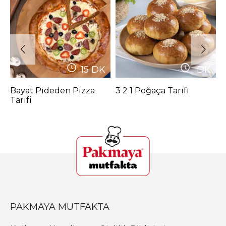
15
DK
DK
Bayat Pideden Pizza
3 2 1 Poğaça Tarifi
P
Tarifi
PAKMAYA MUTFAKTA