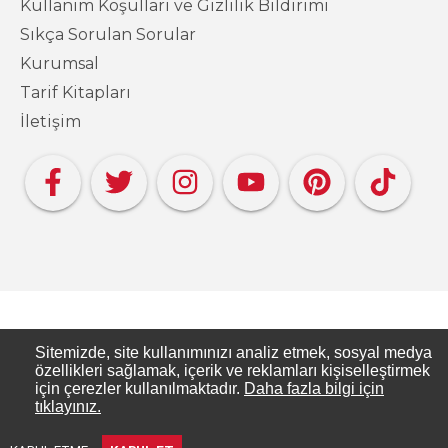
Kullanım Koşulları ve Gizlilik Bildirimi
Sıkça Sorulan Sorular
Kurumsal
Tarif Kitapları
İletişim
Copyright PAKMAYA - Pakmaya Mutfakta
Sitemizde, site kullanımınızı analiz etmek, sosyal medya
özellikleri sağlamak, içerik ve reklamları kişiselleştirmek
için çerezler kullanılmaktadır.
Daha fazla bilgi için
Pakmaya Mutfakta, Pakmaya’nın resmi tarif
tıklayınız.
sitesidir.