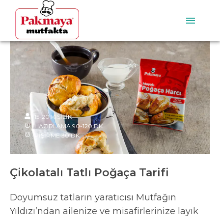
15-20
KİŞİLİK
HAZIRLAMA
90-120
DK
PİŞİRME
30
DK
Çikolatalı Tatlı Poğaça Tarifi
Doyumsuz tatların yaratıcısı Mutfağın
Yıldızı’ndan ailenize ve misafirlerinize layık