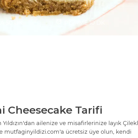
MA
50
DK
PİŞİRME
10
DK
ni Cheesecake Tarifi
Yıldızın'dan ailenize ve misafirlerinize layık Çilekl
de mutfaginyildizi.com'a ücretsiz üye olun, kendi