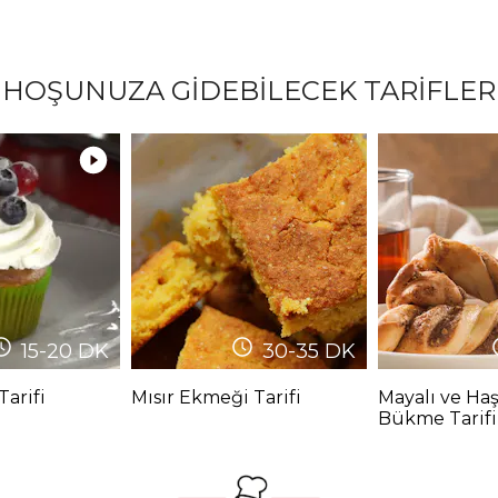
HOŞUNUZA GİDEBİLECEK TARİFLER
15-20
DK
30-35
DK
Tarifi
Mısır Ekmeği Tarifi
Mayalı ve Ha
Bükme Tarifi