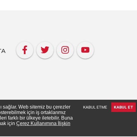
TA
nı sağlar. Web sitemiz bu çerezler
KABUL ETME
KABUL ET
terebilmek için iş ortaklarımız
 farklı bir ülkeye iletebilir. Buna
mak için
Çerez Kullanımına İlişkin