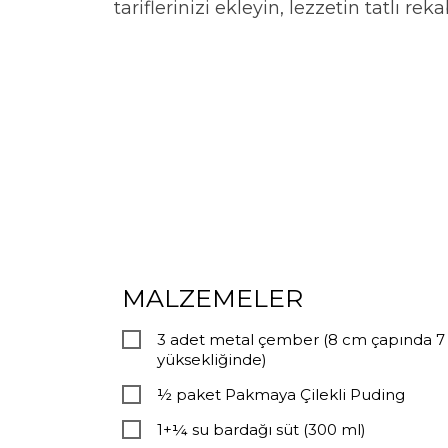
tariflerinizi ekleyin, lezzetin tatlı rek
MALZEMELER
3 adet metal çember (8 cm çapında 
yüksekliğinde)
½ paket Pakmaya Çilekli Puding
1+¼ su bardağı süt (300 ml)