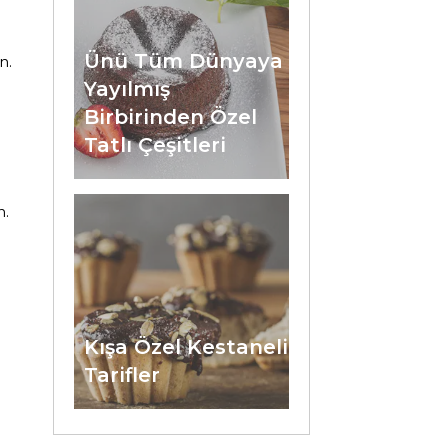
.
Ünü Tüm Dünyaya
n.
Yayılmış
Birbirinden Özel
Tatlı Çeşitleri
n.
Kışa Özel Kestaneli
Tarifler