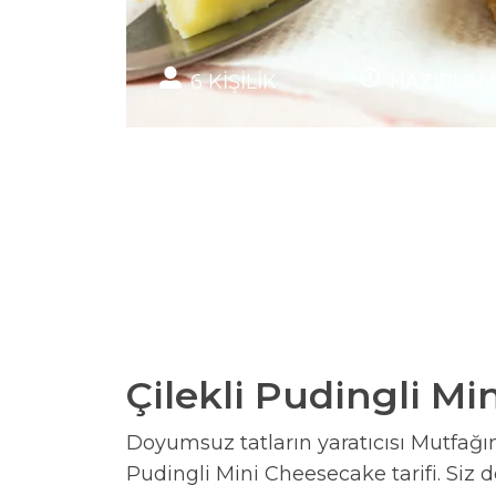
6
KİŞİLİK
HAZIRLA
Çilekli Pudingli Mi
Doyumsuz tatların yaratıcısı Mutfağın 
Pudingli Mini Cheesecake tarifi. Siz 