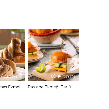
1520
DK
15-20
DK
şhaş Ezmeli
Pastane Ekmeği Tarifi
Kepekli Ekmek