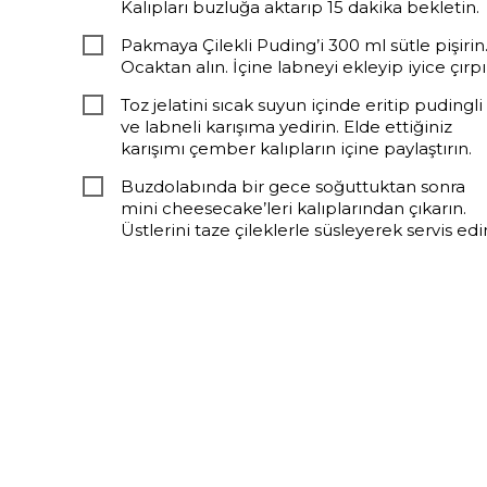
Kalıpları buzluğa aktarıp 15 dakika bekletin.
Pakmaya Çilekli Puding’i 300 ml sütle pişirin
Ocaktan alın. İçine labneyi ekleyip iyice çırpı
Toz jelatini sıcak suyun içinde eritip pudingli
ve labneli karışıma yedirin. Elde ettiğiniz
karışımı çember kalıpların içine paylaştırın.
Buzdolabında bir gece soğuttuktan sonra
mini cheesecake’leri kalıplarından çıkarın.
Üstlerini taze çileklerle süsleyerek servis edi