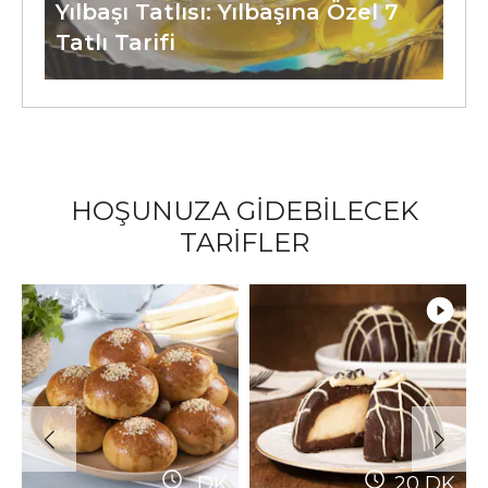
Yılbaşı Tatlısı: Yılbaşına Özel 7
Tatlı Tarifi
HOŞUNUZA GİDEBİLECEK
TARİFLER
DK
20
DK