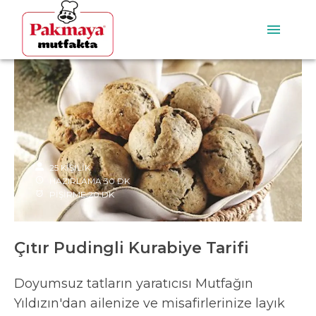
25
KİŞİLİK
HAZIRLAMA
30
DK
PİŞİRME
20
DK
Çıtır Pudingli Kurabiye Tarifi
Doyumsuz tatların yaratıcısı Mutfağın
Yıldızın'dan ailenize ve misafirlerinize layık