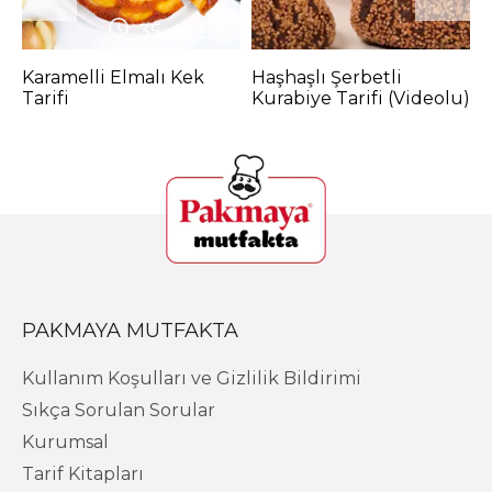
35-45
DK
Karamelli Elmalı Kek
Haşhaşlı Şerbetli
Z
Tarifi
Kurabiye Tarifi (Videolu)
F
PAKMAYA MUTFAKTA
Kullanım Koşulları ve Gizlilik Bildirimi
Sıkça Sorulan Sorular
Kurumsal
Tarif Kitapları