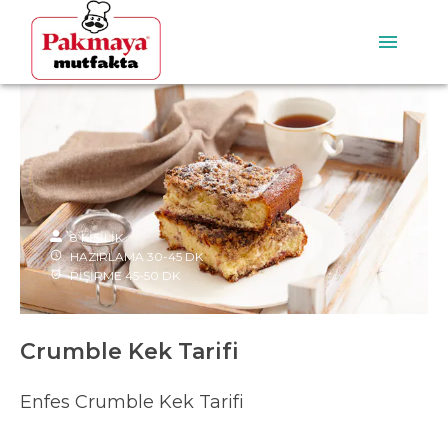
8
KİŞİLİK
HAZIRLAMA
30-45
DK
PİŞİRME
45-50
DK
Crumble Kek Tarifi
Enfes Crumble Kek Tarifi