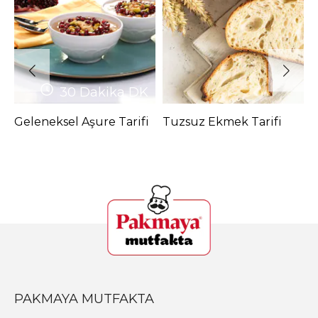
30 Dakika
DK
Geleneksel Aşure Tarifi
Tuzsuz Ekmek Tarifi
P
PAKMAYA MUTFAKTA