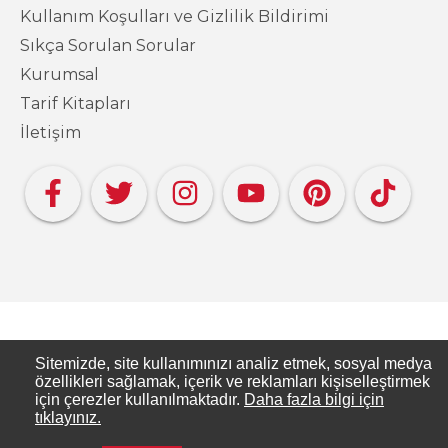
Kullanım Koşulları ve Gizlilik Bildirimi
Sıkça Sorulan Sorular
Kurumsal
Tarif Kitapları
İletişim
Copyright PAKMAYA - Pakmaya Mutfakta
Sitemizde, site kullanımınızı analiz etmek, sosyal medya
özellikleri sağlamak, içerik ve reklamları kişiselleştirmek
için çerezler kullanılmaktadır.
Daha fazla bilgi için
Pakmaya Mutfakta, Pakmaya’nın resmi tarif
tıklayınız.
sitesidir.