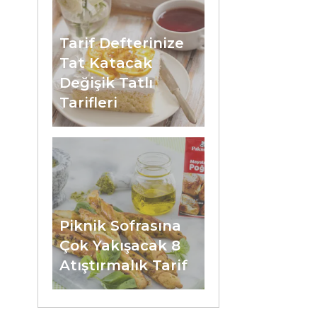
Tarif Defterinize
Tat Katacak
Değişik Tatlı
Tarifleri
Piknik Sofrasına
Çok Yakışacak 8
Atıştırmalık Tarif