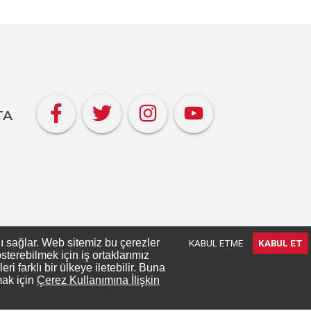
TA
nı sağlar. Web sitemiz bu çerezler
KABUL ETME
KABUL ET
terebilmek için iş ortaklarımız
 farklı bir ülkeye iletebilir. Buna
mak için
Çerez Kullanımına İlişkin