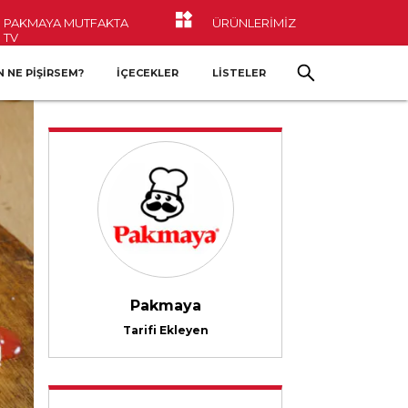
PAKMAYA MUTFAKTA
ÜRÜNLERİMİZ
TV
 NE PIŞIRSEM?
İÇECEKLER
LİSTELER
Pakmaya
Tarifi Ekleyen