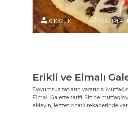
6
KİŞİLİK
HAZIRLA
Erikli ve Elmalı Gale
Doyumsuz tatların yaratıcısı Mutfağın Y
Elmalı Galette tarifi. Siz de mutfaginy
ekleyin, lezzetin tatlı rekabetinde yeri