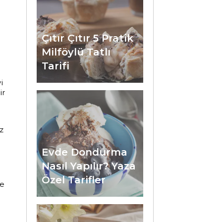
Çıtır Çıtır 5 Pratik
Milföylü Tatlı
Tarifi
i
ir
z
Evde Dondurma
Nasıl Yapılır? Yaza
Özel Tarifler
ce