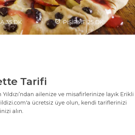
MA
35
DK
PİŞİRME
25
DK
tte Tarifi
ıldızı’ndan ailenize ve misafirlerinize layık Erikli
ildizi.com'a ücretsiz üye olun, kendi tariflerinizi
nizi alın.