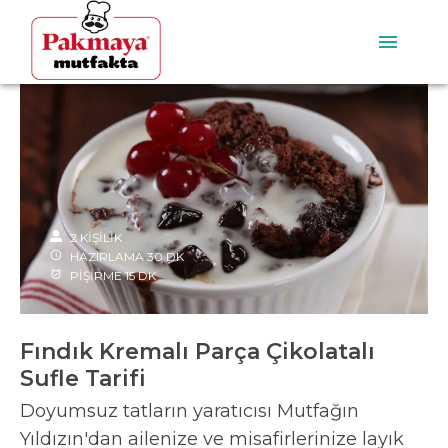
2
KİŞİLİK
HAZIRLAMA
30
DK
PİŞİRME
15
DK
Fındık Kremalı Parça Çikolatalı
Sufle Tarifi
Doyumsuz tatların yaratıcısı Mutfağın
Yıldızın'dan ailenize ve misafirlerinize layık