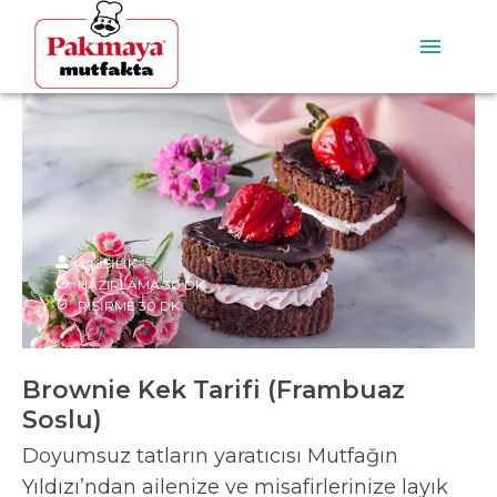
4
KİŞİLİK
HAZIRLAMA
30
DK
PİŞİRME
30
DK
Brownie Kek Tarifi (Frambuaz
Soslu)
Doyumsuz tatların yaratıcısı Mutfağın
Yıldızı’ndan ailenize ve misafirlerinize layık