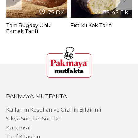
75
DK
35-45
DK
Tam Buğday Unlu
Fıstıklı Kek Tarifi
H
Ekmek Tarifi
T
PAKMAYA MUTFAKTA
Kullanım Koşulları ve Gizlilik Bildirimi
Sıkça Sorulan Sorular
Kurumsal
Tarif Kitapları