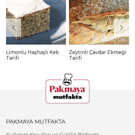
50-60
DK
Limonlu Haşhaşlı Kek
Zeytinli Çavdar Ekmeği
D
Tarifi
Tarifi
T
PAKMAYA MUTFAKTA
Kullanım Koşulları ve Gizlilik Bildirimi