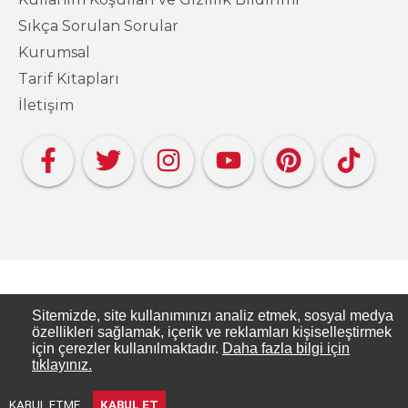
Sıkça Sorulan Sorular
Kurumsal
Tarif Kitapları
İletişim
Copyright PAKMAYA - Pakmaya Mutfakta
Sitemizde, site kullanımınızı analiz etmek, sosyal medya
özellikleri sağlamak, içerik ve reklamları kişiselleştirmek
için çerezler kullanılmaktadır.
Daha fazla bilgi için
Pakmaya Mutfakta, Pakmaya’nın resmi tarif
tıklayınız.
sitesidir.
KABUL ETME
KABUL ET