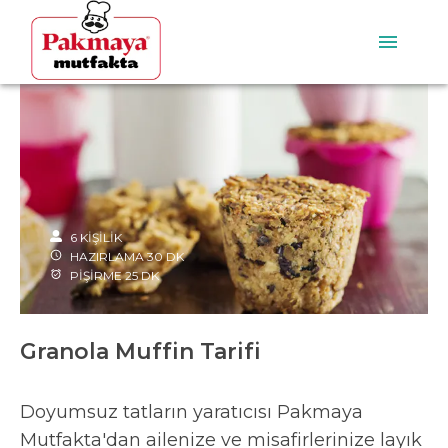
6
KİŞİLİK
HAZIRLAMA
30
DK
PİŞİRME
25
DK
Granola Muffin Tarifi
Doyumsuz tatların yaratıcısı Pakmaya
Mutfakta'dan ailenize ve misafirlerinize layık