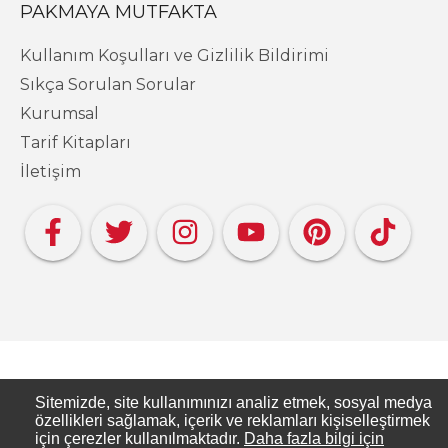
PAKMAYA MUTFAKTA
Kullanım Koşulları ve Gizlilik Bildirimi
Sıkça Sorulan Sorular
Kurumsal
Tarif Kitapları
İletişim
Copyright PAKMAYA - Pakmaya Mutfakta
Sitemizde, site kullanımınızı analiz etmek, sosyal medya
özellikleri sağlamak, içerik ve reklamları kişiselleştirmek
için çerezler kullanılmaktadır.
Daha fazla bilgi için
Pakmaya Mutfakta, Pakmaya’nın resmi tarif