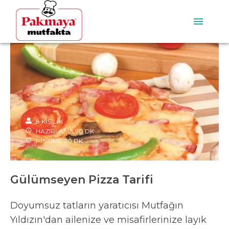
8
KİŞİLİK
HAZIRLAMA
90
DK
PİŞİRME
20
DK
Gülümseyen Pizza Tarifi
Doyumsuz tatların yaratıcısı Mutfağın
Yıldızın'dan ailenize ve misafirlerinize layık