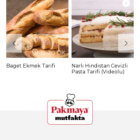
15-20
DK
Baget Ekmek Tarifi
Narlı Hindistan Cevizli
P
Pasta Tarifi (Videolu)
P