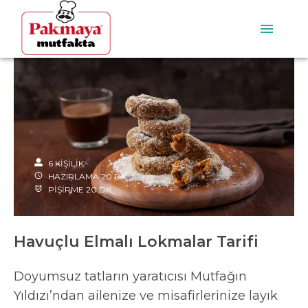
6
KİŞİLİK
HAZIRLAMA
20
DK
PİŞİRME
20
DK
Havuçlu Elmalı Lokmalar Tarifi
Doyumsuz tatların yaratıcısı Mutfağın
Yıldızı’ndan ailenize ve misafirlerinize layık