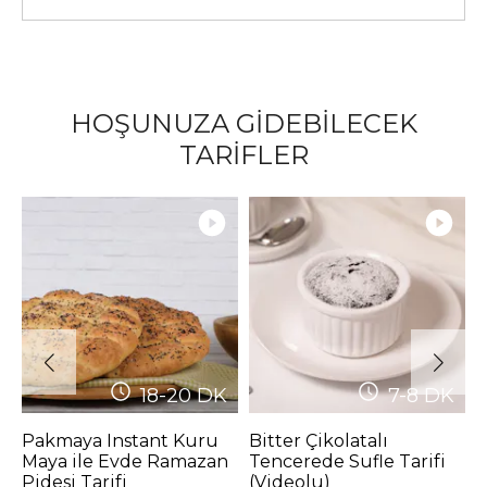
HOŞUNUZA GİDEBİLECEK
TARİFLER
18-20
DK
7-8
DK
Pakmaya Instant Kuru
Bitter Çikolatalı
T
Maya ile Evde Ramazan
Tencerede Sufle Tarifi
K
Pidesi Tarifi
(Videolu)