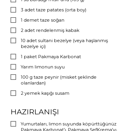
3 adet taze patates (orta boy)
1 demet taze soğan
2 adet rendelenmiş kabak
10 adet sultani bezelye (veya haşlanmış
bezelye içi)
1 paket Pakmaya Karbonat
Yarım limonun suyu
100 g taze peynir (misket şeklinde
olanlardan)
2 yemek kaşığı susam
HAZIRLANIŞI
Yumurtaları, limon suyunda köpürttüğünüz
Pakmaya Karbonat’ı, Pakmaya ŞefKrema’yı,