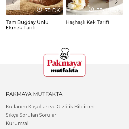
75
DK
35-45
DK
Tam Buğday Unlu
Haşhaşlı Kek Tarifi
K
Ekmek Tarifi
PAKMAYA MUTFAKTA
Kullanım Koşulları ve Gizlilik Bildirimi
Sıkça Sorulan Sorular
Kurumsal