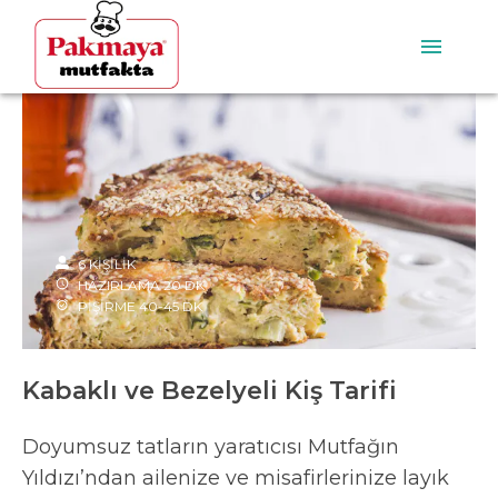
6
KİŞİLİK
HAZIRLAMA
20
DK
PİŞİRME
40-45
DK
Kabaklı ve Bezelyeli Kiş Tarifi
Doyumsuz tatların yaratıcısı Mutfağın
Yıldızı’ndan ailenize ve misafirlerinize layık