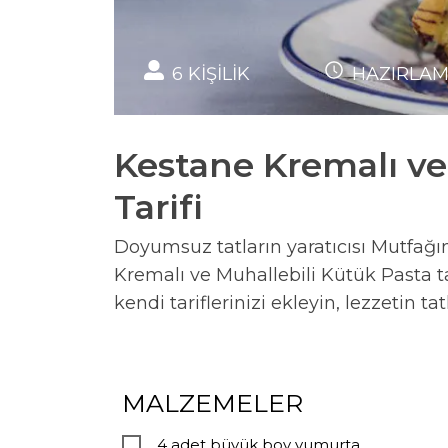
6
KİŞİLİK
HAZIRLA
Kestane Kremalı ve
Tarifi
Doyumsuz tatların yaratıcısı Mutfağın 
Kremalı ve Muhallebili Kütük Pasta tar
kendi tariflerinizi ekleyin, lezzetin tat
MALZEMELER
4 adet büyük boy yumurta