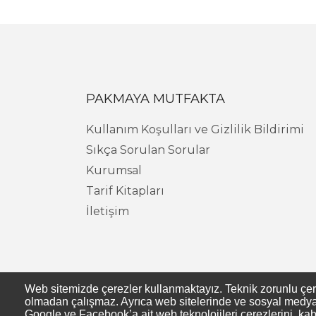
PAKMAYA MUTFAKTA
Kullanım Koşulları ve Gizlilik Bildirimi
Sıkça Sorulan Sorular
Kurumsal
Tarif Kitapları
İletişim
Web sitemizde çerezler kullanmaktayız. Teknik zorunlu çerezl
olmadan çalışmaz. Ayrıca web sitelerinde ve sosyal medya s
Google ve Facebook’a ait web teknolojileri çerezlerini, kab