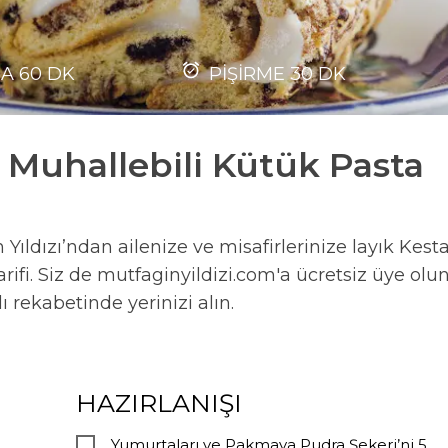
MA
60
DK
PİŞİRME
30
DK
 Muhallebili Kütük Pasta
Yıldızı’ndan ailenize ve misafirlerinize layık Kest
ifi. Siz de mutfaginyildizi.com'a ücretsiz üye olun
lı rekabetinde yerinizi alın.
HAZIRLANIŞI
Yumurtaları ve Pakmaya Pudra Şekeri’ni 5