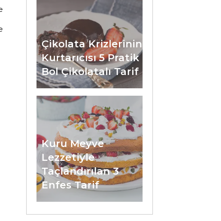
e
e
Çikolata Krizlerinin
Kurtarıcısı 5 Pratik
Bol Çikolatalı Tarif
Kuru Meyve
Lezzetiyle
Taçlandırılan 3
Enfes Tarif