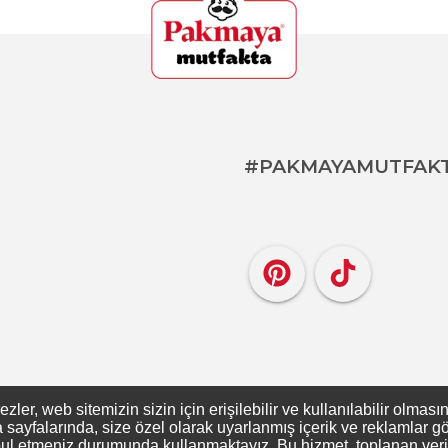
#PAKMAYAMUTFAK
er, web sitemizin sizin için erişilebilir ve kullanılabilir olması
ayfalarında, size özel olarak uyarlanmış içerik ve reklamlar gös
ul etmeniz durumunda kullanmaktayız. Bu hizmet, toplanan verileri