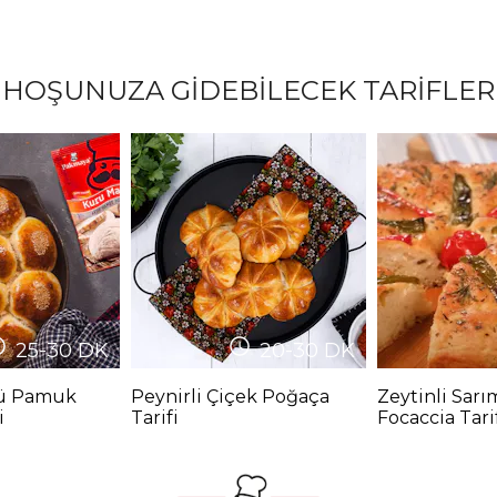
HOŞUNUZA GİDEBİLECEK TARİFLER
25-30
DK
20-30
DK
lü Pamuk
Peynirli Çiçek Poğaça
Zeytinli Sarı
i
Tarifi
Focaccia Tari