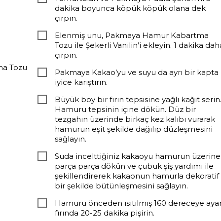
dakika boyunca köpük köpük olana dek
çırpın.
Elenmiş unu, Pakmaya Hamur Kabartma
Tozu ile Şekerli Vanilin’i ekleyin. 1 dakika dah
çırpın.
ma Tozu
Pakmaya Kakao’yu ve suyu da ayrı bir kapta
iyice karıştırın.
Büyük boy bir fırın tepsisine yağlı kağıt serin
Hamuru tepsinin içine dökün. Düz bir
tezgahın üzerinde birkaç kez kalıbı vurarak
hamurun eşit şekilde dağılıp düzleşmesini
sağlayın.
Suda incelttiğiniz kakaoyu hamurun üzerine
parça parça dökün ve çubuk şiş yardımı ile
şekillendirerek kakaonun hamurla dekoratif
bir şekilde bütünleşmesini sağlayın.
Hamuru önceden ısıtılmış 160 dereceye ayar
fırında 20-25 dakika pişirin.