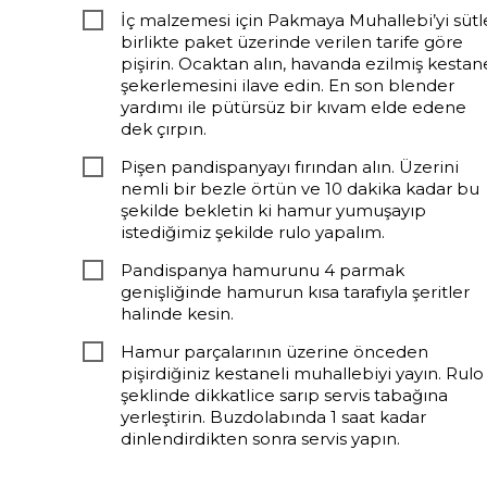
İç malzemesi için Pakmaya Muhallebi’yi sütl
birlikte paket üzerinde verilen tarife göre
pişirin. Ocaktan alın, havanda ezilmiş kestan
şekerlemesini ilave edin. En son blender
yardımı ile pütürsüz bir kıvam elde edene
dek çırpın.
Pişen pandispanyayı fırından alın. Üzerini
nemli bir bezle örtün ve 10 dakika kadar bu
şekilde bekletin ki hamur yumuşayıp
istediğimiz şekilde rulo yapalım.
Pandispanya hamurunu 4 parmak
genişliğinde hamurun kısa tarafıyla şeritler
halinde kesin.
Hamur parçalarının üzerine önceden
pişirdiğiniz kestaneli muhallebiyi yayın. Rulo
şeklinde dikkatlice sarıp servis tabağına
yerleştirin. Buzdolabında 1 saat kadar
dinlendirdikten sonra servis yapın.