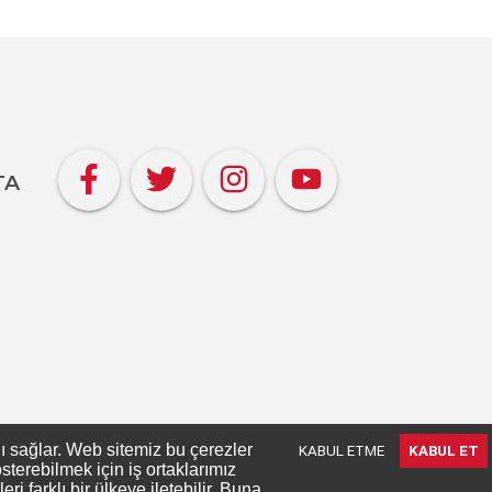
TA
nı sağlar. Web sitemiz bu çerezler
KABUL ETME
KABUL ET
terebilmek için iş ortaklarımız
 farklı bir ülkeye iletebilir. Buna