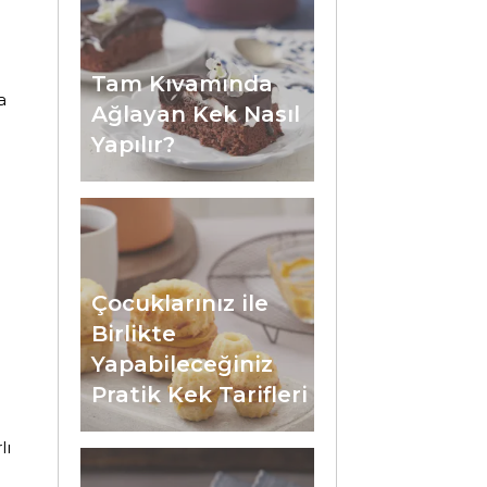
Tam Kıvamında
a
Ağlayan Kek Nasıl
Yapılır?
.
Çocuklarınız ile
Birlikte
Yapabileceğiniz
Pratik Kek Tarifleri
lı