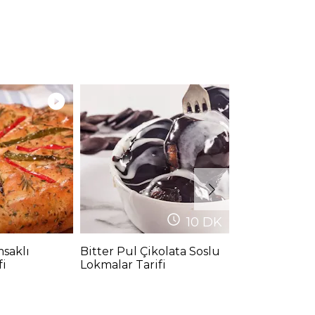
10
DK
msaklı
Bitter Pul Çikolata Soslu
Tam Buğday 
fi
Lokmalar Tarifi
Tarifi