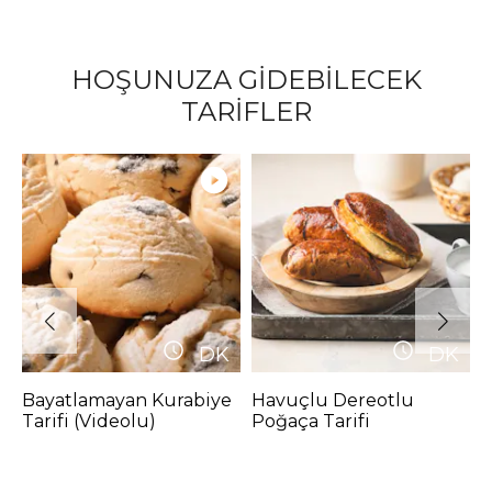
HOŞUNUZA GİDEBİLECEK
TARİFLER
DK
DK
Bayatlamayan Kurabiye
Havuçlu Dereotlu
3
Tarifi (Videolu)
Poğaça Tarifi