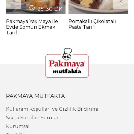
25-30
DK
Pakmaya Yaş Maya İle
Portakallı Çikolatalı
M
Evde Somun Ekmek
Pasta Tarifi
P
Tarifi
PAKMAYA MUTFAKTA
Kullanım Koşulları ve Gizlilik Bildirimi
Sıkça Sorulan Sorular
Kurumsal