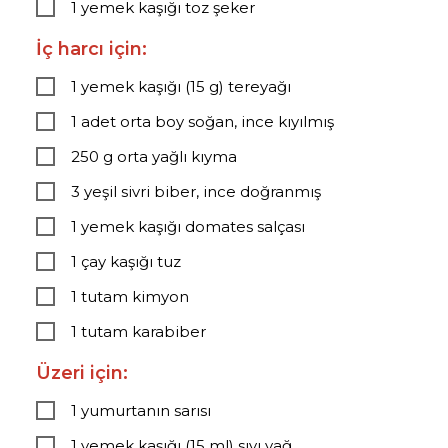
1 yemek kaşığı toz şeker
İç harcı için:
1 yemek kaşığı (15 g) tereyağı
1 adet orta boy soğan, ince kıyılmış
250 g orta yağlı kıyma
3 yeşil sivri biber, ince doğranmış
1 yemek kaşığı domates salçası
1 çay kaşığı tuz
1 tutam kimyon
1 tutam karabiber
Üzeri için:
1 yumurtanın sarısı
1 yemek kaşığı (15 ml) sıvı yağ