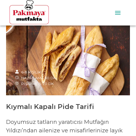
6-8
KİŞİLİK
HAZIRLAMA
60
DK
PİŞİRME
15-20
DK
Kıymalı Kapalı Pide Tarifi
Doyumsuz tatların yaratıcısı Mutfağın
Yıldızı’ndan ailenize ve misafirlerinize layık