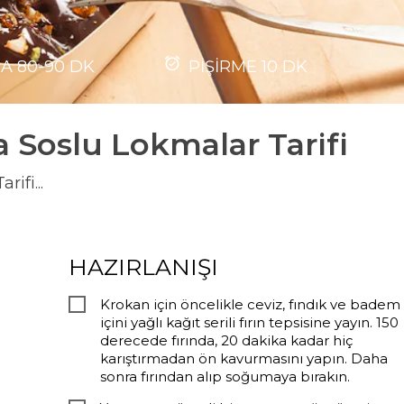
MA
80-90
DK
PİŞİRME
10
DK
a Soslu Lokmalar Tarifi
ifi...
HAZIRLANIŞI
Krokan için öncelikle ceviz, fındık ve badem
içini yağlı kağıt serili fırın tepsisine yayın. 150
derecede fırında, 20 dakika kadar hiç
karıştırmadan ön kavurmasını yapın. Daha
sonra fırından alıp soğumaya bırakın.