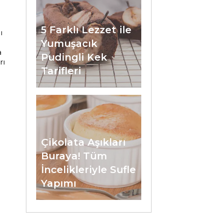
5 Farklı Lezzet ile
ı
Yumuşacık
a
Pudingli Kek
rı
Tarifleri
Çikolata Aşıkları
Buraya! Tüm
İncelikleriyle Sufle
Yapımı