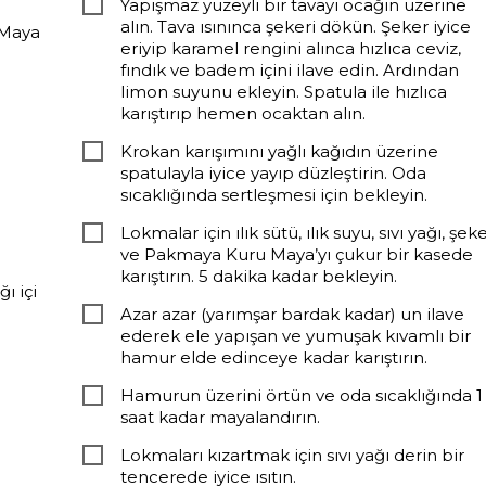
Yapışmaz yüzeyli bir tavayı ocağın üzerine
alın. Tava ısınınca şekeri dökün. Şeker iyice
 Maya
eriyip karamel rengini alınca hızlıca ceviz,
fındık ve badem içini ilave edin. Ardından
limon suyunu ekleyin. Spatula ile hızlıca
karıştırıp hemen ocaktan alın.
Krokan karışımını yağlı kağıdın üzerine
spatulayla iyice yayıp düzleştirin. Oda
sıcaklığında sertleşmesi için bekleyin.
Lokmalar için ılık sütü, ılık suyu, sıvı yağı, şeke
ve Pakmaya Kuru Maya’yı çukur bir kasede
karıştırın. 5 dakika kadar bekleyin.
ı içi
Azar azar (yarımşar bardak kadar) un ilave
ederek ele yapışan ve yumuşak kıvamlı bir
hamur elde edinceye kadar karıştırın.
Hamurun üzerini örtün ve oda sıcaklığında 1
saat kadar mayalandırın.
Lokmaları kızartmak için sıvı yağı derin bir
tencerede iyice ısıtın.