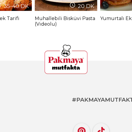
35-40
DK
20
DK
k Tarifi
Muhallebili Bisküvi Pasta
Yumurtalı Ek
(Videolu)
#PAKMAYAMUTFAK