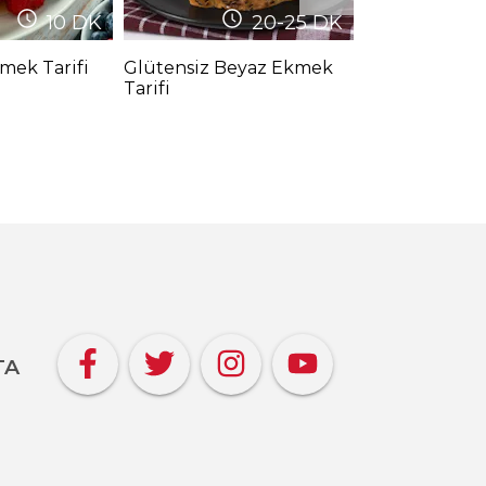
10
DK
20-25
DK
mek Tarifi
Glütensiz Beyaz Ekmek
Portakallı Bit
Tarifi
Çikolatalı Kek
(Videolu)
TA