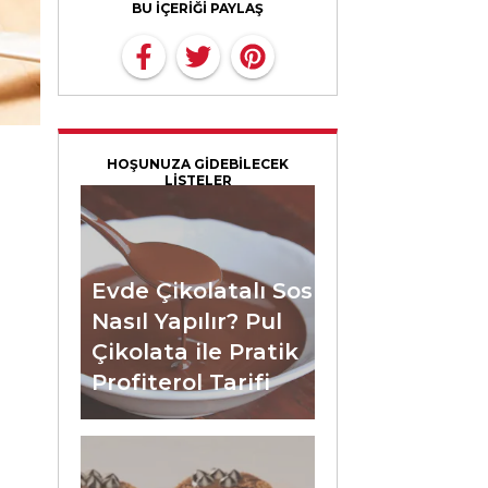
BU İÇERİĞİ PAYLAŞ
HOŞUNUZA GİDEBİLECEK
LİSTELER
Evde Çikolatalı Sos
Nasıl Yapılır? Pul
Çikolata ile Pratik
Profiterol Tarifi