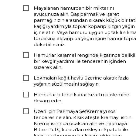
Mayalanan hamurdan bir miktarını
avucunuza alın. Baş parmak ve işaret
parmağınızın arasından sıkarak küçük bir tatl
kaşığı yardımıyla toplar koparıp kızgın yağın
içine atın. Veya hamuru uygun uç takılı sıkm
torbasına aktarıp da yağın içine hamur topla
dökebilirsiniz.
Hamurlar karamel renginde kızarınca delikli
bir kevgir yardımı ile tencerenin içinden
süzerek alın.
Lokmaları kağıt havlu üzerine alarak fazla
yağının süzülmesini sağlayın.
Hamurlar bitene kadar kızartma işlemine
devam edin.
Üzeri için Pakmaya ŞefKrema’yı sos
tenceresine alın. Kısık ateşte kremayı ısıtın.
Krema ısınınca ocaktan alın ve Pakmaya
Bitter Pul Çikolata’ları ekleyin. Spatula ile
karıştırıp homojen bir kıvam elde edin.