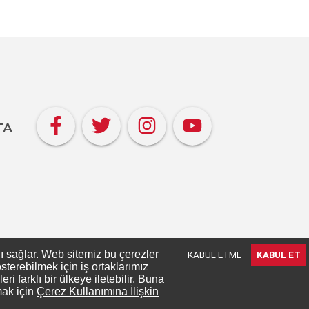
TA
nı sağlar. Web sitemiz bu çerezler
KABUL ETME
KABUL ET
terebilmek için iş ortaklarımız
 farklı bir ülkeye iletebilir. Buna
mak için
Çerez Kullanımına İlişkin