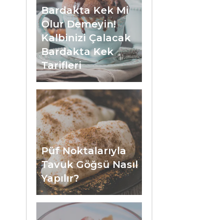
Bardakta Kek Mi
Olur Demeyin!
Kalbinizi Çalacak
Bardakta Kek
Tarifleri
Püf Noktalarıyla
Tavuk Göğsü Nasıl
Yapılır?