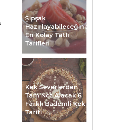
Şipşak
u
Hazırlayabileceğiniz
En Kolay Tatlı
Tarifleri
Kek Severlerden
Tam Not Alacak 6
Farklı Bademli Kek
Tarifi