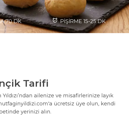
MA
70
DK
PİŞİRME
15-25
DK
çik Tarifi
Yıldızı’ndan ailenize ve misafirlerinize layık
mutfaginyildizi.com'a ücretsiz üye olun, kendi
abetinde yerinizi alın.