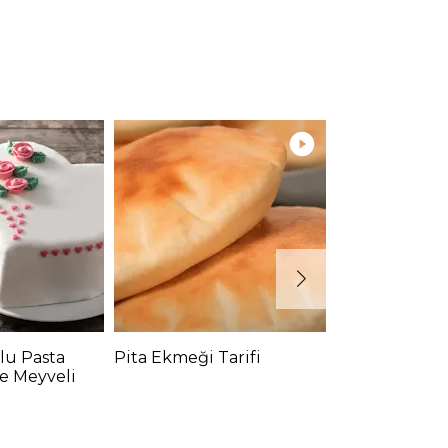
lu Pasta
Pita Ekmeği Tarifi
Mısır Ekmeği 
de Meyveli