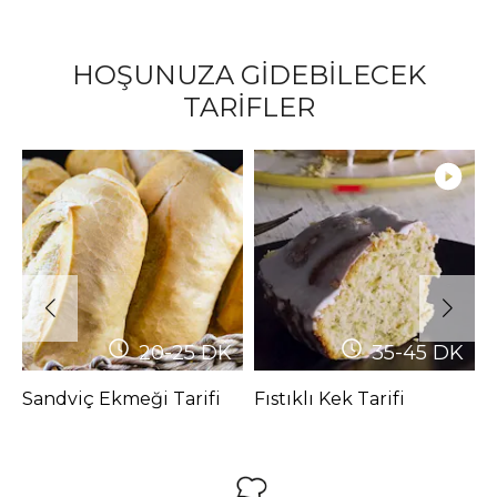
HOŞUNUZA GİDEBİLECEK
TARİFLER
20-25
DK
35-45
DK
Sandviç Ekmeği Tarifi
Fıstıklı Kek Tarifi
P
K