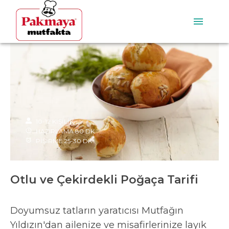
10-12
KİŞİLİK
HAZIRLAMA
80
DK
PİŞİRME
25-30
DK
Otlu ve Çekirdekli Poğaça Tarifi
Doyumsuz tatların yaratıcısı Mutfağın
Yıldızın'dan ailenize ve misafirlerinize layık