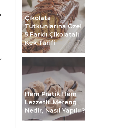
a
Çikolata
Tutkunlarına Özel
5 Farklı Çikolatalı
Kek Tarifi
5-
Hem Pratik Hem
Lezzetli: Mereng
Nedir, Nasıl Yapılır?