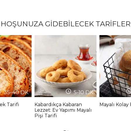
HOŞUNUZA GİDEBİLECEK TARİFLER
35-40
DK
5-10
DK
k Tarifi
Kabardıkça Kabaran
Mayalı Kolay 
Lezzet: Ev Yapımı Mayalı
Pişi Tarifi