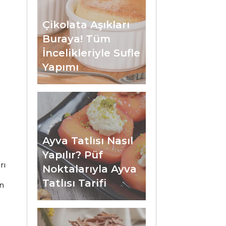
Çikolata Aşıkları
Buraya! Tüm
İncelikleriyle Sufle
Yapımı
Ayva Tatlısı Nasıl
Yapılır? Püf
rı
Noktalarıyla Ayva
Tatlısı Tarifi
n