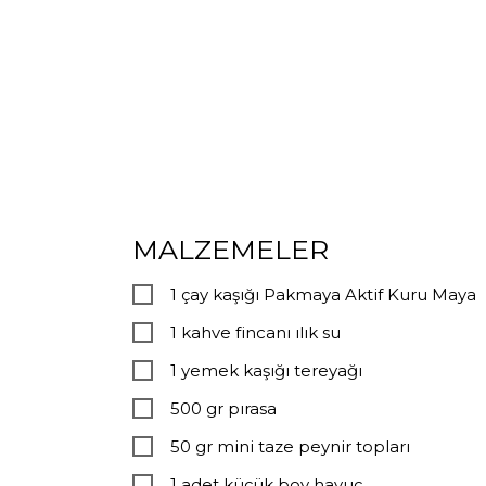
MALZEMELER
1 çay kaşığı Pakmaya Aktif Kuru Maya
1 kahve fincanı ılık su
1 yemek kaşığı tereyağı
500 gr pırasa
50 gr mini taze peynir topları
1 adet küçük boy havuç