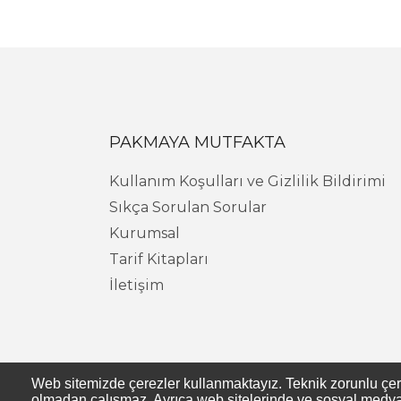
PAKMAYA MUTFAKTA
Kullanım Koşulları ve Gizlilik Bildirimi
Sıkça Sorulan Sorular
Kurumsal
Tarif Kitapları
İletişim
Web sitemizde çerezler kullanmaktayız. Teknik zorunlu çerezl
olmadan çalışmaz. Ayrıca web sitelerinde ve sosyal medya s