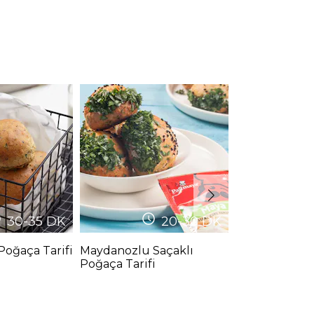
30-35
DK
20-30
DK
Poğaça Tarifi
Maydanozlu Saçaklı
Mini Klasik E
Poğaça Tarifi