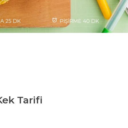
MA
25
DK
PİŞİRME
40
DK
Kek Tarifi