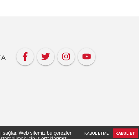
TA
nı sağlar. Web sitemiz bu çerezler
KABUL ETME
KABUL ET
terebilmek için iş ortaklarımız