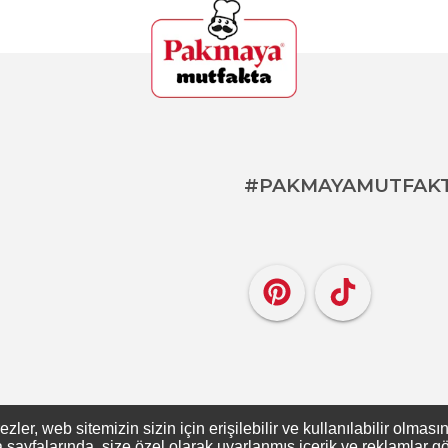
#PAKMAYAMUTFAK
er, web sitemizin sizin için erişilebilir ve kullanılabilir olması
ayfalarında, size özel olarak uyarlanmış içerik ve reklamlar gös