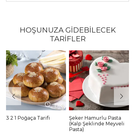
HOŞUNUZA GİDEBİLECEK
TARİFLER
DK
3 2 1 Poğaça Tarifi
Şeker Hamurlu Pasta
K
(Kalp Şeklinde Meyveli
Pasta)