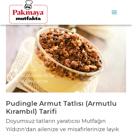
4
KİŞİLİK
HAZIRLAMA
30
DK
PİŞİRME
30
DK
Pudingle Armut Tatlısı (Armutlu
Kırambıl) Tarifi
Doyumsuz tatların yaratıcısı Mutfağın
Yıldızın'dan ailenize ve misafirlerinize layık