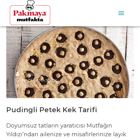
8
KİŞİLİK
HAZIRLAMA
50
DK
PİŞİRME
35
DK
Pudingli Petek Kek Tarifi
Doyumsuz tatların yaratıcısı Mutfağın
Yıldızı’ndan ailenize ve misafirlerinize layık