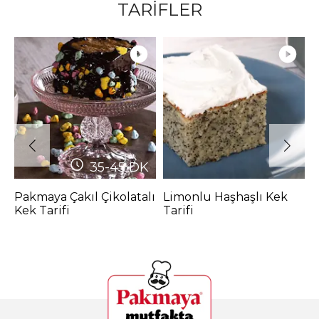
TARİFLER
35-45
DK
Pakmaya Çakıl Çikolatalı
Limonlu Haşhaşlı Kek
P
Kek Tarifi
Tarifi
P