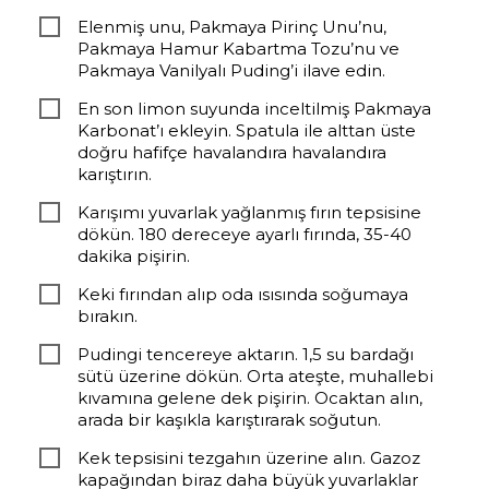
Elenmiş unu, Pakmaya Pirinç Unu’nu,
Pakmaya Hamur Kabartma Tozu’nu ve
Pakmaya Vanilyalı Puding’i ilave edin.
En son limon suyunda inceltilmiş Pakmaya
Karbonat’ı ekleyin. Spatula ile alttan üste
doğru hafifçe havalandıra havalandıra
karıştırın.
Karışımı yuvarlak yağlanmış fırın tepsisine
dökün. 180 dereceye ayarlı fırında, 35-40
dakika pişirin.
Keki fırından alıp oda ısısında soğumaya
bırakın.
Pudingi tencereye aktarın. 1,5 su bardağı
sütü üzerine dökün. Orta ateşte, muhallebi
kıvamına gelene dek pişirin. Ocaktan alın,
arada bir kaşıkla karıştırarak soğutun.
Kek tepsisini tezgahın üzerine alın. Gazoz
kapağından biraz daha büyük yuvarlaklar