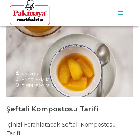
6
KİŞİLİK
HAZIRLAMA
10
DK
PİŞİRME
20-25
DK
Şeftali Kompostosu Tarifi
İçinizi Ferahlatacak Şeftali Kompostosu
Tarifi...