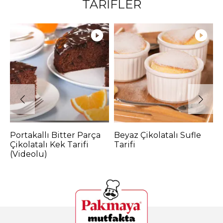
TARİFLER
Portakallı Bitter Parça
Beyaz Çikolatalı Sufle
K
Çikolatalı Kek Tarifi
Tarifi
(Videolu)