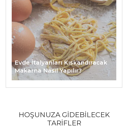
Evde İtalyanları Kıskandıracak
Makarna Nasıl Yapılır?
HOŞUNUZA GİDEBİLECEK
TARİFLER