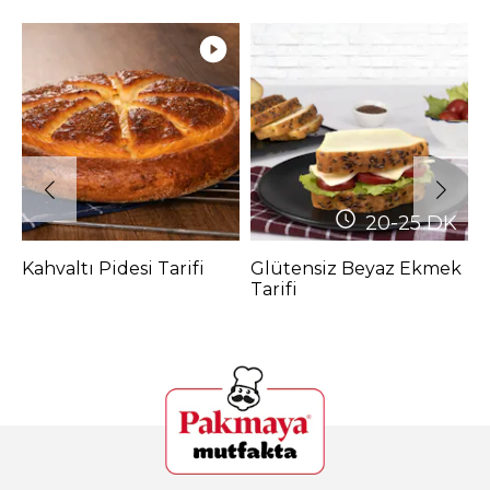
20-25
DK
Kahvaltı Pidesi Tarifi
Glütensiz Beyaz Ekmek
B
Tarifi
T