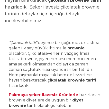
hayran bıraktıracak
çikolatalı brownie tarifi
hazırladık. Şeker ilavesiz çikolatalı brownie
tarinin detayları için içeriği detaylı
inceleyebilirsiniz.
‘‘Çikolatalı tatlı’’
deyince bir çoğumuzun aklına
gelen ilk şey büyük ihtimalle
brownie
olacaktır. Çikolataseverlerin vazgeçilmez
tatlısı brownie, yiyen herkesi memnun eden
ama şekerli olmasından dolayı da zaman
zaman suçluluk hissi uyandıran bir tatlıdır.
Hem pişmanlatmayacak hem de lezzetine
hayran bıraktıracak
çikolatalı brownie tarifi
hazırladık.
Pakmaya şeker ilavesiz ürünlerle
hazırlanan
brownie diyetlere de uygun bir
diyet
brownie
tarifi olarak görülebilir