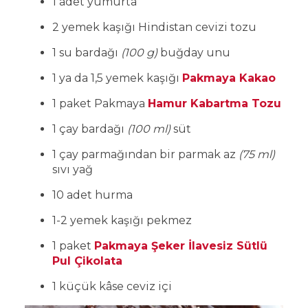
1 adet yumurta
2 yemek kaşığı Hindistan cevizi tozu
1 su bardağı
(100 g)
buğday unu
1 ya da 1,5 yemek kaşığı
Pakmaya Kakao
1 paket Pakmaya
Hamur Kabartma Tozu
1 çay bardağı
(100 ml)
süt
1 çay parmağından bir parmak az
(75 ml)
sıvı yağ
10 adet hurma
1-2 yemek kaşığı pekmez
1 paket
Pakmaya Şeker İlavesiz Sütlü
Pul Çikolata
1 küçük kâse ceviz içi