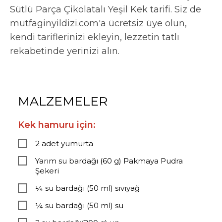
Sütlü Parça Çikolatalı Yeşil Kek tarifi. Siz de
mutfaginyildizi.com'a ücretsiz üye olun,
kendi tariflerinizi ekleyin, lezzetin tatlı
rekabetinde yerinizi alın.
MALZEMELER
Kek hamuru için:
2 adet yumurta
Yarım su bardağı (60 g) Pakmaya Pudra
Şekeri
¼ su bardağı (50 ml) sıvıyağ
¼ su bardağı (50 ml) su