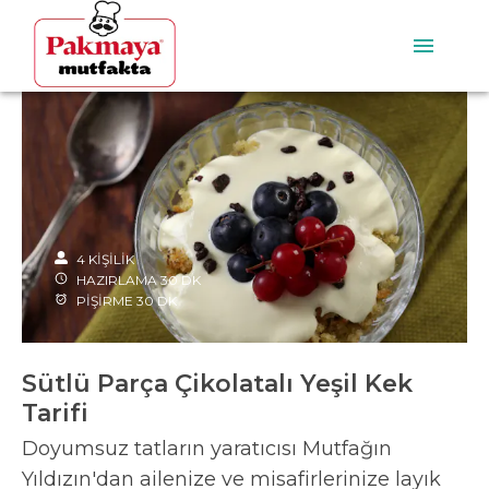
4
KİŞİLİK
HAZIRLAMA
30
DK
PİŞİRME
30
DK
Sütlü Parça Çikolatalı Yeşil Kek
Tarifi
Doyumsuz tatların yaratıcısı Mutfağın
Yıldızın'dan ailenize ve misafirlerinize layık