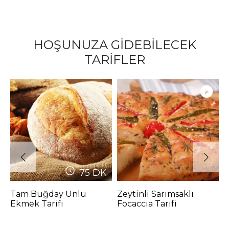
HOŞUNUZA GİDEBİLECEK
TARİFLER
75
DK
Tam Buğday Unlu
Zeytinli Sarımsaklı
B
Ekmek Tarifi
Focaccia Tarifi
T
(