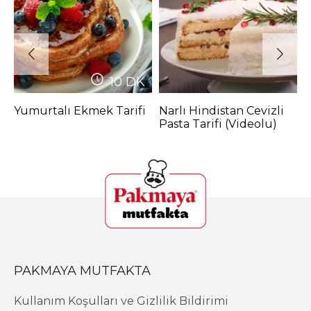
10
DK
Yumurtalı Ekmek Tarifi
Narlı Hindistan Cevizli
L
Pasta Tarifi (Videolu)
T
PAKMAYA MUTFAKTA
Kullanım Koşulları ve Gizlilik Bildirimi