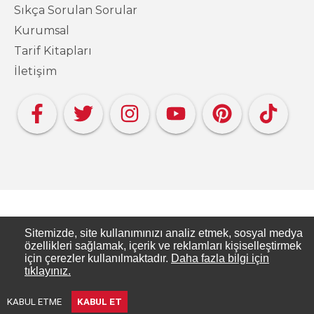
Sıkça Sorulan Sorular
Kurumsal
Tarif Kitapları
İletişim
Copyright PAKMAYA - Pakmaya Mutfakta
Sitemizde, site kullanımınızı analiz etmek, sosyal medya
özellikleri sağlamak, içerik ve reklamları kişiselleştirmek
için çerezler kullanılmaktadır.
Daha fazla bilgi için
Pakmaya Mutfakta, Pakmaya’nın resmi tarif
tıklayınız.
sitesidir.
KABUL ETME
KABUL ET