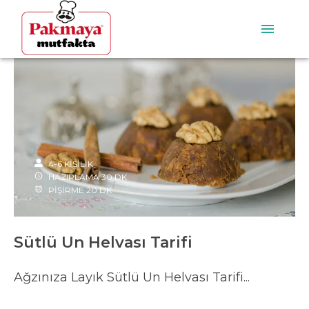
4-6
KİŞİLİK
HAZIRLAMA
30
DK
PİŞİRME
20
DK
Sütlü Un Helvası Tarifi
Ağzınıza Layık Sütlü Un Helvası Tarifi...