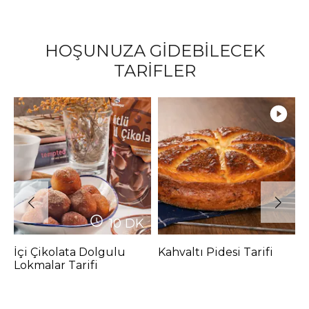
HOŞUNUZA GİDEBİLECEK
TARİFLER
10
DK
İçi Çikolata Dolgulu
Kahvaltı Pidesi Tarifi
Ş
Lokmalar Tarifi
(
P