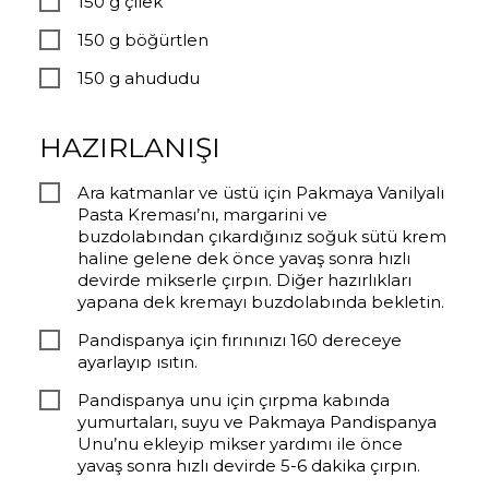
150 g çilek
150 g böğürtlen
150 g ahududu
HAZIRLANIŞI
Ara katmanlar ve üstü için Pakmaya Vanilyalı
Pasta Kreması’nı, margarini ve
buzdolabından çıkardığınız soğuk sütü krem
haline gelene dek önce yavaş sonra hızlı
devirde mikserle çırpın. Diğer hazırlıkları
yapana dek kremayı buzdolabında bekletin.
Pandispanya için fırınınızı 160 dereceye
ayarlayıp ısıtın.
Pandispanya unu için çırpma kabında
yumurtaları, suyu ve Pakmaya Pandispanya
Unu’nu ekleyip mikser yardımı ile önce
yavaş sonra hızlı devirde 5-6 dakika çırpın.