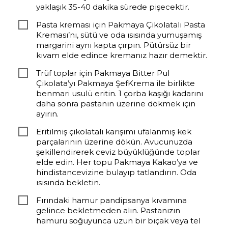
yaklaşık 35-40 dakika sürede pişecektir.
Pasta kreması için Pakmaya Çikolatalı Pasta
Kreması’nı, sütü ve oda ısısında yumuşamış
margarini aynı kapta çırpın. Pütürsüz bir
kıvam elde edince kremanız hazır demektir.
Trüf toplar için Pakmaya Bitter Pul
Çikolata’yı Pakmaya ŞefKrema ile birlikte
benmari usulü eritin. 1 çorba kaşığı kadarını
daha sonra pastanın üzerine dökmek için
ayırın.
Eritilmiş çikolatalı karışımı ufalanmış kek
parçalarının üzerine dökün. Avucunuzda
şekillendirerek ceviz büyüklüğünde toplar
elde edin. Her topu Pakmaya Kakao’ya ve
hindistancevizine bulayıp tatlandırın. Oda
ısısında bekletin.
Fırındaki hamur pandipsanya kıvamına
gelince bekletmeden alın. Pastanızın
hamuru soğuyunca uzun bir bıçak veya tel