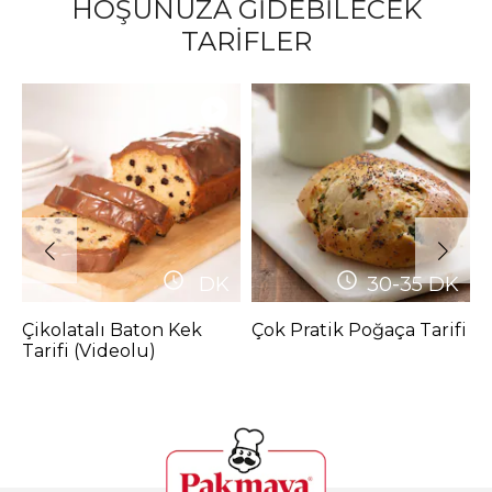
HOŞUNUZA GİDEBİLECEK
TARİFLER
DK
30-35
DK
Çikolatalı Baton Kek
Çok Pratik Poğaça Tarifi
H
Tarifi (Videolu)