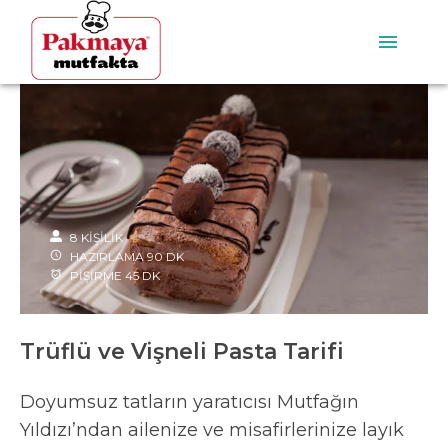
8
KİŞİLİK
HAZIRLAMA
90
DK
PİŞİRME
45
DK
Trüflü ve Vişneli Pasta Tarifi
Doyumsuz tatların yaratıcısı Mutfağın
Yıldızı’ndan ailenize ve misafirlerinize layık