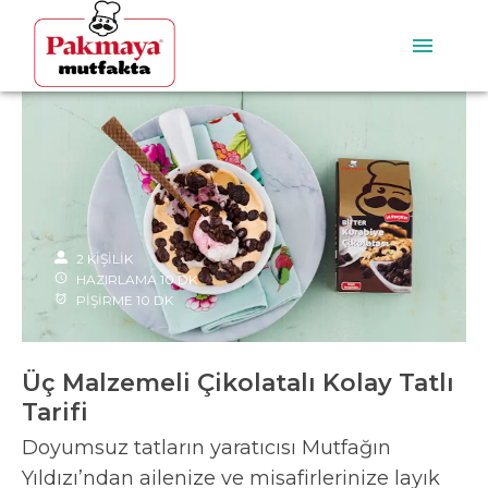
2
KİŞİLİK
HAZIRLAMA
10
DK
PİŞİRME
10
DK
Üç Malzemeli Çikolatalı Kolay Tatlı
Tarifi
Doyumsuz tatların yaratıcısı Mutfağın
Yıldızı’ndan ailenize ve misafirlerinize layık