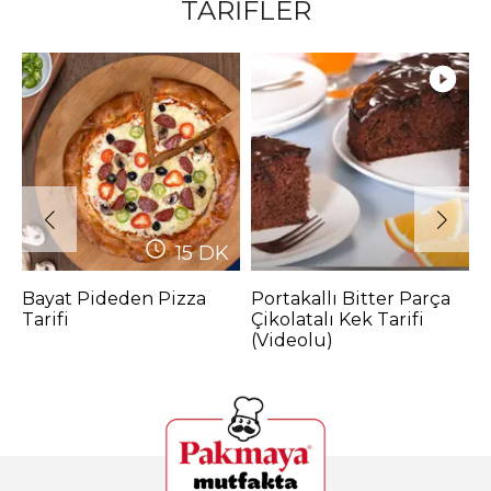
TARİFLER
15
DK
Bayat Pideden Pizza
Portakallı Bitter Parça
N
Tarifi
Çikolatalı Kek Tarifi
P
(Videolu)