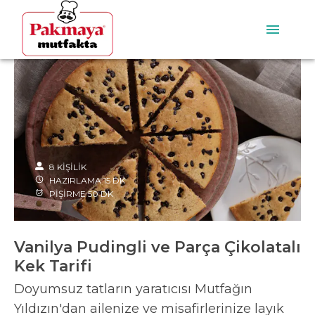
8
KİŞİLİK
HAZIRLAMA
15
DK
PİŞİRME
50
DK
Vanilya Pudingli ve Parça Çikolatalı
Kek Tarifi
Doyumsuz tatların yaratıcısı Mutfağın
Yıldızın'dan ailenize ve misafirlerinize layık