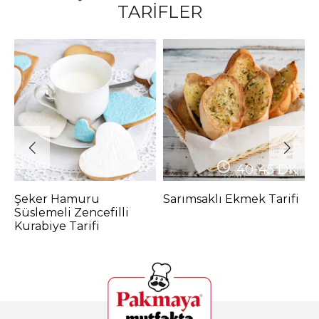
TARİFLER
40-45
DK
Şeker Hamuru
Sarımsaklı Ekmek Tarifi
N
Süslemeli Zencefilli
P
Kurabiye Tarifi