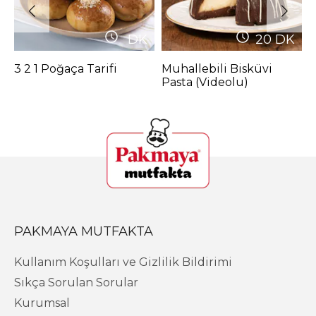
DK
20
DK
3 2 1 Poğaça Tarifi
Muhallebili Bisküvi
L
Pasta (Videolu)
T
PAKMAYA MUTFAKTA
Kullanım Koşulları ve Gizlilik Bildirimi
Sıkça Sorulan Sorular
Kurumsal