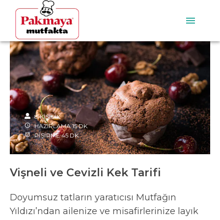
8
KİŞİLİK
HAZIRLAMA
15
DK
PİŞİRME
45
DK
Vişneli ve Cevizli Kek Tarifi
Doyumsuz tatların yaratıcısı Mutfağın
Yıldızı’ndan ailenize ve misafirlerinize layık