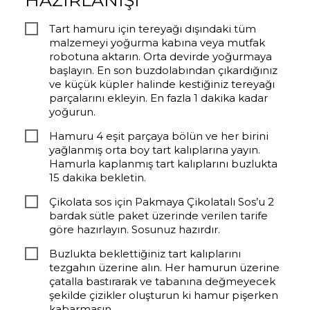
HAZIRLANIŞI
Tart hamuru için tereyağı dışındaki tüm
malzemeyi yoğurma kabına veya mutfak
robotuna aktarın. Orta devirde yoğurmaya
başlayın. En son buzdolabından çıkardığınız
ve küçük küpler halinde kestiğiniz tereyağı
parçalarını ekleyin. En fazla 1 dakika kadar
yoğurun.
Hamuru 4 eşit parçaya bölün ve her birini
yağlanmış orta boy tart kalıplarına yayın.
Hamurla kaplanmış tart kalıplarını buzlukta
15 dakika bekletin.
Çikolata sos için Pakmaya Çikolatalı Sos’u 2
bardak sütle paket üzerinde verilen tarife
göre hazırlayın. Sosunuz hazırdır.
Buzlukta beklettiğiniz tart kalıplarını
tezgahın üzerine alın. Her hamurun üzerine
çatalla bastırarak ve tabanına değmeyecek
şekilde çizikler oluşturun ki hamur pişerken
kabarmasın.