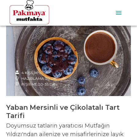
4
KİŞİLİK
HAZIRLAMA
30
DK
PİŞİRME
20-35
DK
Yaban Mersinli ve Çikolatalı Tart
Tarifi
Doyumsuz tatların yaratıcısı Mutfağın
Yıldızı'ndan ailenize ve misafirlerinize layık