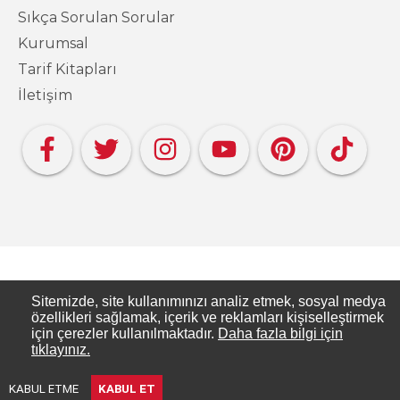
Sıkça Sorulan Sorular
Kurumsal
Tarif Kitapları
İletişim
Copyright PAKMAYA - Pakmaya Mutfakta
Sitemizde, site kullanımınızı analiz etmek, sosyal medya
özellikleri sağlamak, içerik ve reklamları kişiselleştirmek
için çerezler kullanılmaktadır.
Daha fazla bilgi için
Pakmaya Mutfakta, Pakmaya’nın resmi tarif
tıklayınız.
sitesidir.
KABUL ETME
KABUL ET