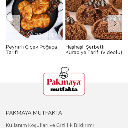
20-30
DK
Peynirli Çiçek Poğaça
Haşhaşlı Şerbetli
B
Tarifi
Kurabiye Tarifi (Videolu)
K
PAKMAYA MUTFAKTA
Kullanım Koşulları ve Gizlilik Bildirimi