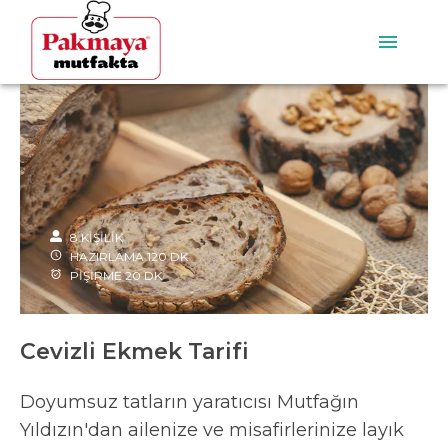
8
KİŞİLİK
HAZIRLAMA
120
DK
PİŞİRME
20
DK
Cevizli Ekmek Tarifi
Doyumsuz tatların yaratıcısı Mutfağın
Yıldızın'dan ailenize ve misafirlerinize layık