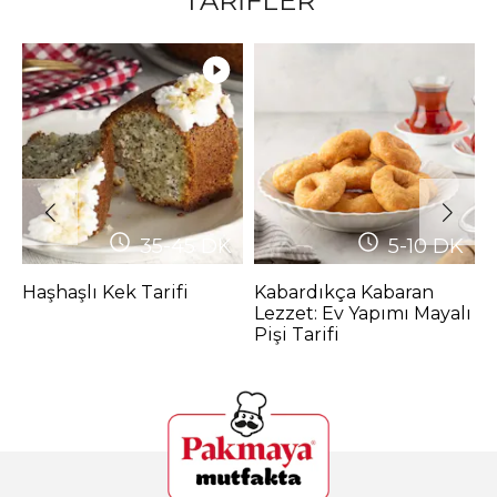
TARİFLER
35-45
DK
5-10
DK
Haşhaşlı Kek Tarifi
Kabardıkça Kabaran
K
Lezzet: Ev Yapımı Mayalı
T
Pişi Tarifi